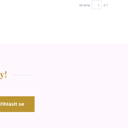
strana
z 1
y!
řihlásit se