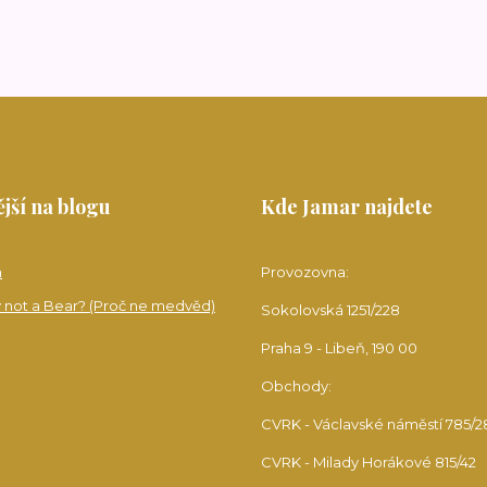
jší na blogu
Kde Jamar najdete
a
Provozovna:
 not a Bear? (Proč ne medvěd)
Sokolovská 1251/228
Praha 9 - Libeň, 190 00
Obchody:
CVRK - Václavské náměstí 785/2
CVRK - Milady Horákové 815/42