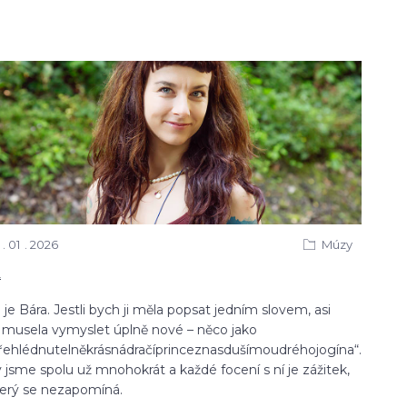
01
2026
Múzy
a
 je Bára. Jestli bych ji měla popsat jedním slovem, asi
 musela vymyslet úplně nové – něco jako
řehlédnutelněkrásnádračíprinceznasdušímoudréhojogína“.
y jsme spolu už mnohokrát a každé focení s ní je zážitek,
terý se nezapomíná.