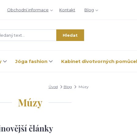
Obchodní informace
Kontakt
Blog
Hledat
y
Jóga fashion
Kabinet divotvorných pomůce
Úvod
Blog
Múzy
Múzy
jnovější články