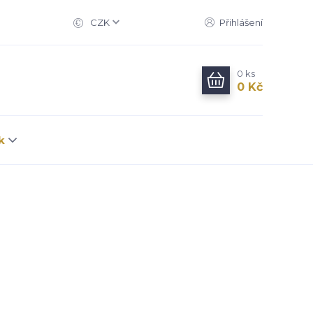
CZK
Přihlášení
0
ks
0 Kč
k