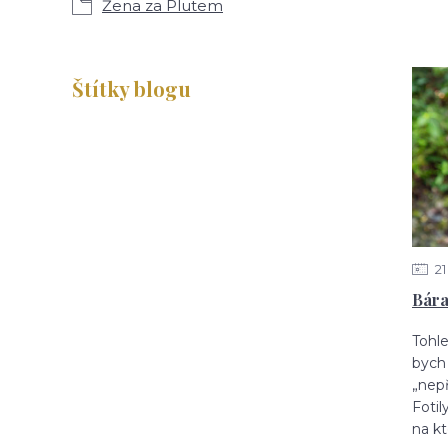
Žena za Plutem
Štítky blogu
21
Bár
Tohle
bych
„nep
Fotil
na k