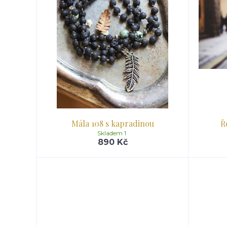
Mála 108 s kapradinou
Ř
Skladem 1
890 Kč