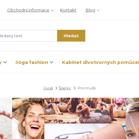
Obchodní informace
Kontakt
Blog
Hledat
y
Jóga fashion
Kabinet divotvorných pomůce
Úvod
Šperky
Pro muže