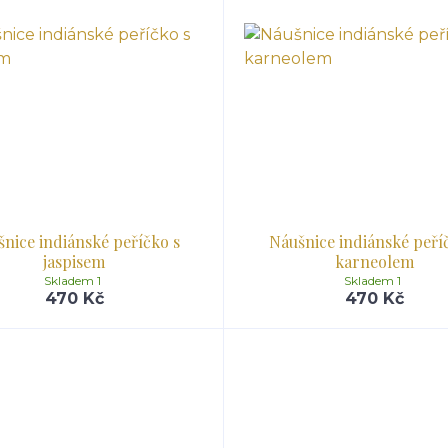
nice indiánské peříčko s
Náušnice indiánské peří
jaspisem
karneolem
Skladem 1
Skladem 1
470 Kč
470 Kč