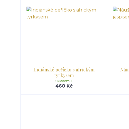
Indiánské peříčko s africkým
Náuš
tyrkysem
Skladem 1
460 Kč