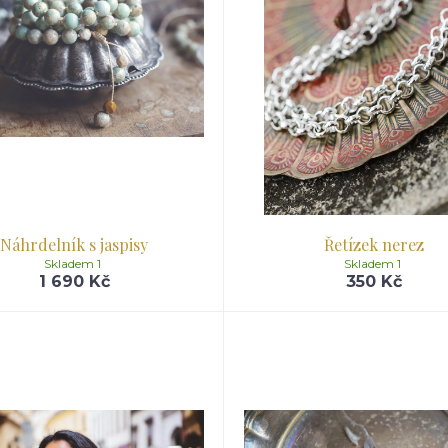
Náhrdelník s jaspisy
Řetízek nerez
Skladem 1
Skladem 1
1 690 Kč
350 Kč