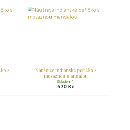
čko s
Náušnice indiánské peříčko s
mosaznou mandalou
Skladem 1
470 Kč