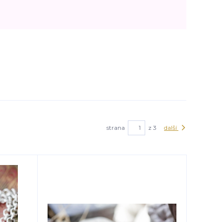
strana
z 3
další