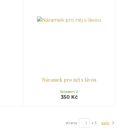
Náramek pro něj s lávou
Skladem 2
350 Kč
strana
z 3
další