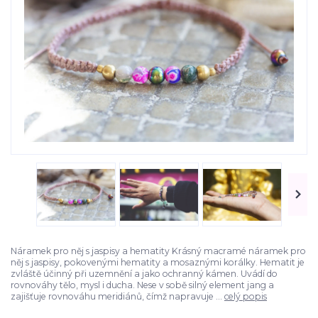
Náramek pro něj s jaspisy a hematity Krásný macramé náramek pro
něj s jaspisy, pokovenými hematity a mosaznými korálky. Hematit je
zvláště účinný při uzemnění a jako ochranný kámen. Uvádí do
rovnováhy tělo, mysl i ducha. Nese v sobě silný element jang a
zajišťuje rovnováhu meridiánů, čímž napravuje ...
celý popis