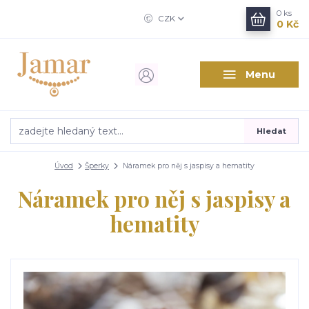
0
ks
CZK
0 Kč
Menu
Hledat
Úvod
Šperky
Náramek pro něj s jaspisy a hematity
Náramek pro něj s jaspisy a
hematity