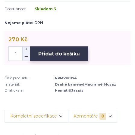
Dostupnost
Skladem 3
Nejsme plátci DPH
270 Kč
Přidat do košíku
Číslo produktu:
NRMVV0174
materiál:
Drahé kameny|Macramé|Mosaz
Drahokam:
Hematit|Jaspis
Kompletní specifikace
Komentáře
0