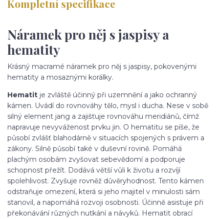
Kompletní specifikace
Náramek pro něj s jaspisy a
hematity
Krásný macramé náramek pro něj s jaspisy, pokovenými
hematity a mosaznými korálky.
Hematit
je zvláště účinný při uzemnění a jako ochranný
kámen. Uvádí do rovnováhy tělo, mysl i ducha. Nese v sobě
silný element jang a zajišťuje rovnováhu meridiánů, čímž
napravuje nevyváženost prvku jin. O hematitu se píše, že
působí zvlášť blahodárně v situacích spojených s právem a
zákony. Silně působí také v duševní rovině. Pomáhá
plachým osobám zvyšovat sebevědomí a podporuje
schopnost přežít. Dodává větší vůli k životu a rozvíjí
spolehlivost. Zvyšuje rovněž důvěryhodnost. Tento kámen
odstraňuje omezení, která si jeho majitel v minulosti sám
stanovil, a napomáhá rozvoji osobnosti. Účinně asistuje při
překonávání různých nutkání a návyků. Hematit obrací