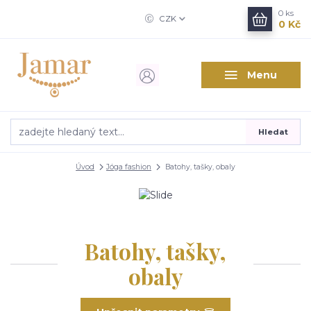
0
ks
CZK
0 Kč
Menu
Hledat
Úvod
Jóga fashion
Batohy, tašky, obaly
Batohy, tašky,
obaly