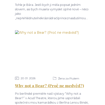
Tohle je Bára. Jestli bych ji měla popsat jedním
slovem, asi bych musela vymyslet úplně nové – něco
jako
„nepřehlédnutelněkrásnádračíprinceznasdušímou...
20
01
2026
Žena za Plutem
Why not a Bear? (Proč ne medvěd?)
Po berlínské premiéře naší výstavy “Why not a
Bear?” v Acud Theatre, kterou jsme uspořádali
společně s mou kamarádkou z Berlína Lenou Binski,