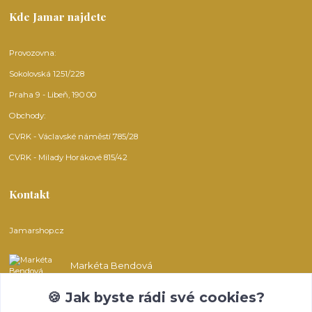
Kde Jamar najdete
Provozovna:
Sokolovská 1251/228
Praha 9 - Libeň, 190 00
Obchody:
CVRK - Václavské náměstí 785/28
CVRK - Milady Horákové 815/42
Kontakt
Jamarshop.cz
Markéta Bendová
🍪 Jak byste rádi své cookies?
info@jamarshop.cz