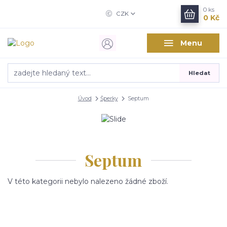
0
ks
CZK
0 Kč
Menu
Hledat
Úvod
Šperky
Septum
Septum
V této kategorii nebylo nalezeno žádné zboží.