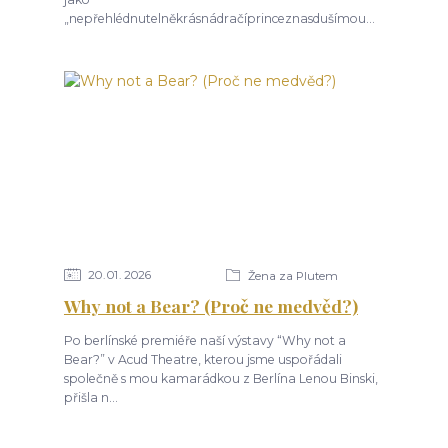
„nepřehlédnutelněkrásnádračíprinceznasdušímou...
20
01
2026
Žena za Plutem
Why not a Bear? (Proč ne medvěd?)
Po berlínské premiéře naší výstavy “Why not a
Bear?” v Acud Theatre, kterou jsme uspořádali
společně s mou kamarádkou z Berlína Lenou Binski,
přišla n...