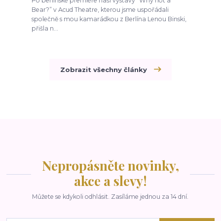
Po berlínské premiéře naší výstavy “Why not a
Bear?” v Acud Theatre, kterou jsme uspořádali
společně s mou kamarádkou z Berlína Lenou Binski,
přišla n...
Zobrazit všechny články
Nepropásněte novinky,
akce a slevy!
Můžete se kdykoli odhlásit. Zasíláme jednou za 14 dní.