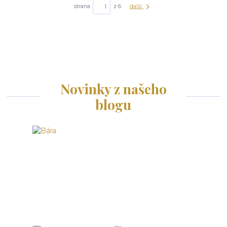
strana
z 6
další
Novinky z našeho
blogu