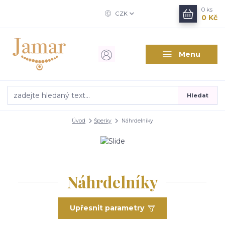
0
ks
CZK
0 Kč
Menu
Hledat
Úvod
Šperky
Náhrdelníky
Náhrdelníky
Upřesnit parametry