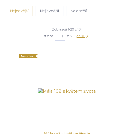
Nejnovější
Nejlevnější
Nejdražší
Zobrazuji 1-20 z 101
strana
z 6
další
Novinka
Mála 108 s květem života