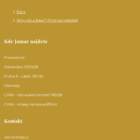
Bára
Why not a Bear? (Proč ne medvěd)
Kde Jamar najdete
Provozovna:
Sokolovská 1251/228
Praha 9 - Libeň, 190 00
Obchody:
CVRK - Václavské náměstí 785/28
CVRK - Milady Horákové 815/42
Kontakt
Jamarshop.cz