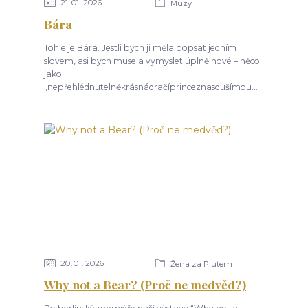
21
01
2026
Múzy
Bára
Tohle je Bára. Jestli bych ji měla popsat jedním
slovem, asi bych musela vymyslet úplně nové – něco
jako
„nepřehlédnutelněkrásnádračíprinceznasdušímou...
20
01
2026
Žena za Plutem
Why not a Bear? (Proč ne medvěd?)