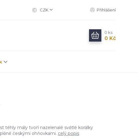
CZK
Přihlášení
0
ks
0 Kč
k
 téhly mály tvoří nazelenalé světlé korálky
oplěné českými ohňovkami.
celý popis