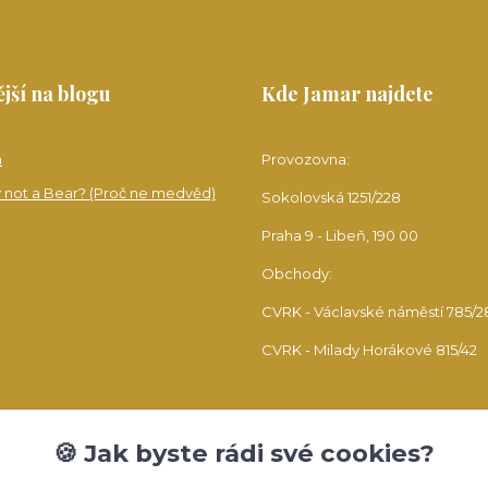
jší na blogu
Kde Jamar najdete
a
Provozovna:
 not a Bear? (Proč ne medvěd)
Sokolovská 1251/228
Praha 9 - Libeň, 190 00
Obchody:
CVRK - Václavské náměstí 785/2
CVRK - Milady Horákové 815/42
🍪 Jak byste rádi své cookies?