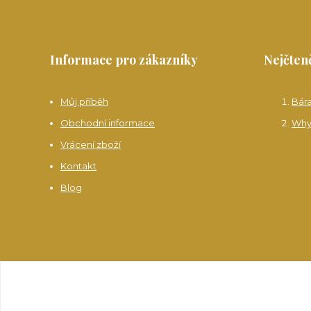
Informace pro zákazníky
Nejčteně
Můj příběh
Bár
Obchodní informace
Why
Vrácení zboží
Kontakt
Blog