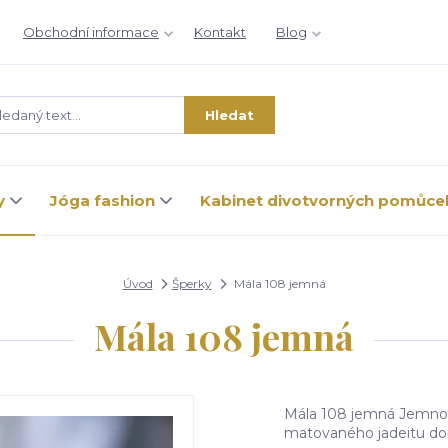
Obchodní informace
Kontakt
Blog
Hledat
y
Jóga fashion
Kabinet divotvorných pomůce
Úvod
Šperky
Mála 108 jemná
Mála 108 jemná
Mála 108 jemná Jemnost
matovaného jadeitu d