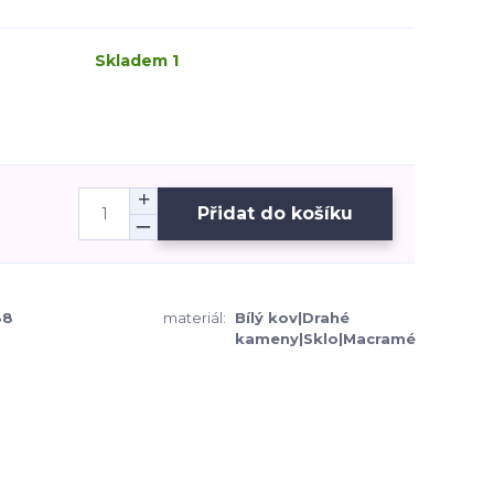
Skladem 1
Přidat do košíku
88
materiál:
Bílý kov|Drahé
kameny|Sklo|Macramé