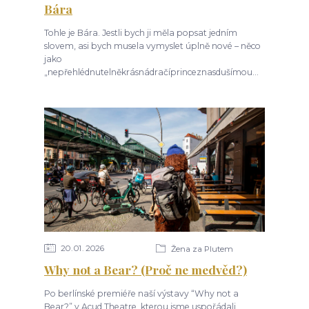
Bára
Tohle je Bára. Jestli bych ji měla popsat jedním
slovem, asi bych musela vymyslet úplně nové – něco
jako
„nepřehlédnutelněkrásnádračíprinceznasdušímou...
20
01
2026
Žena za Plutem
Why not a Bear? (Proč ne medvěd?)
Po berlínské premiéře naší výstavy “Why not a
Bear?” v Acud Theatre, kterou jsme uspořádali