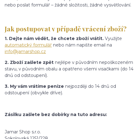
nebo poslat formulář – žádné složitosti, žádné vysvětlování.
Jak postupovat v případě vrácení zboží?
1. Dejte nám vědět, že chcete zboží vrátit.
Využijte
automatický formulář
nebo nám napište email na
info@jamarshop.cz
2. Zboží zašlete zpět
nejlépe v původním nepoškozeném
stavu, v původním obalu a opatřeno všemi visačkami (do 14
dnů od odstoupení).
3. My vám vrátíme peníze
nejpozději do 14 dnů od
odstoupení (obvykle dříve).
Zásilku zašlete bez dobírky na tuto adresu:
Jamar Shop s.r.o.
Sokolovská 1251/228