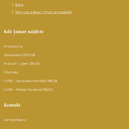
Bára
Why not a Bear? (Proč ne medvěd)
Kde Jamar najdete
Provozovna:
Sokolovská 1251/228
Praha 9 - Libeň, 190 00
Obchody:
CVRK - Václavské náměstí 785/28
CVRK - Milady Horákové 815/42
Kontakt
Jamarshop.cz