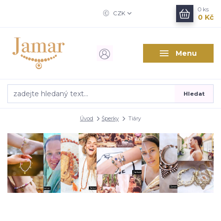
0
ks
CZK
0 Kč
Menu
Hledat
Úvod
Šperky
Tiáry