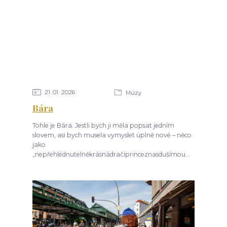
21
01
2026
Múzy
Bára
Tohle je Bára. Jestli bych ji měla popsat jedním
slovem, asi bych musela vymyslet úplně nové – něco
jako
„nepřehlédnutelněkrásnádračíprinceznasdušímou...