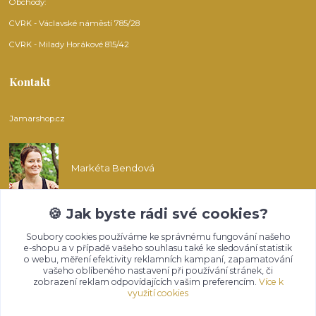
Obchody:
CVRK - Václavské náměstí 785/28
CVRK - Milady Horákové 815/42
Kontakt
Jamarshop.cz
Markéta Bendová
🍪 Jak byste rádi své cookies?
info@jamarshop.cz
Soubory cookies používáme ke správnému fungování našeho
e-shopu a v případě vašeho souhlasu také ke sledování statistik
o webu, měření efektivity reklamních kampaní, zapamatování
vašeho oblíbeného nastavení při používání stránek, či
zobrazení reklam odpovídajících vašim preferencím.
Více k
využití cookies