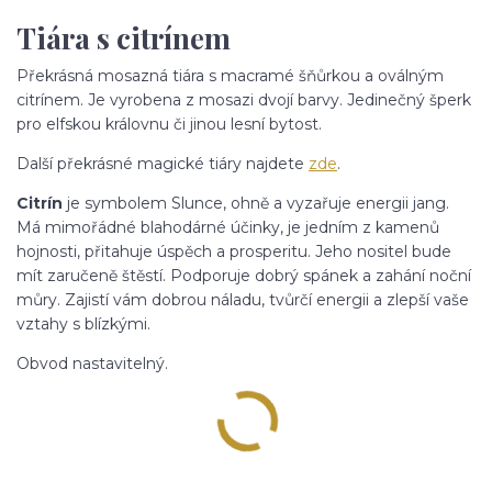
Tiára s citrínem
Překrásná mosazná tiára s macramé šňůrkou a oválným
citrínem. Je vyrobena z mosazi dvojí barvy. Jedinečný šperk
pro elfskou královnu či jinou lesní bytost.
Další překrásné magické tiáry najdete
zde
.
Citrín
je symbolem Slunce, ohně a vyzařuje energii jang.
Má mimořádné blahodárné účinky, je jedním z kamenů
hojnosti, přitahuje úspěch a prosperitu. Jeho nositel bude
mít zaručeně štěstí. Podporuje dobrý spánek a zahání noční
můry. Zajistí vám dobrou náladu, tvůrčí energii a zlepší vaše
vztahy s blízkými.
Obvod nastavitelný.