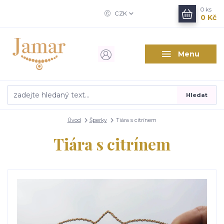
0
ks
CZK
0 Kč
Menu
Hledat
Úvod
Šperky
Tiára s citrínem
Tiára s citrínem