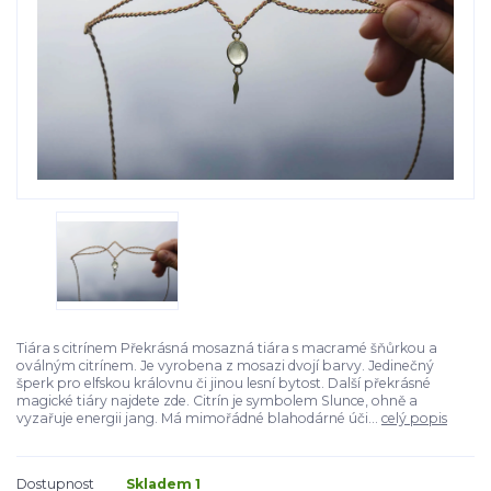
Tiára s citrínem Překrásná mosazná tiára s macramé šňůrkou a
oválným citrínem. Je vyrobena z mosazi dvojí barvy. Jedinečný
šperk pro elfskou královnu či jinou lesní bytost. Další překrásné
magické tiáry najdete zde. Citrín je symbolem Slunce, ohně a
vyzařuje energii jang. Má mimořádné blahodárné úči...
celý popis
Dostupnost
Skladem 1