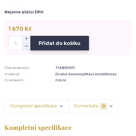
Nejsme plátci DPH
1 670 Kč
Přidat do košíku
Číslo produktu:
TIABR0011
materiál:
Drahé kameny|Macramé|Mosaz
Drahokam:
Citrín
Kompletní specifikace
Komentáře
0
Kompletní specifikace