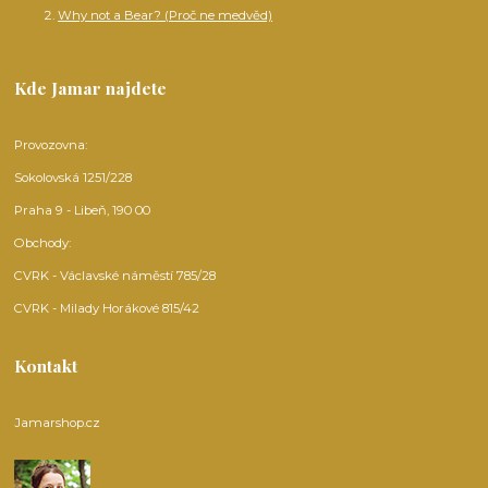
Why not a Bear? (Proč ne medvěd)
Kde Jamar najdete
Provozovna:
Sokolovská 1251/228
Praha 9 - Libeň, 190 00
Obchody:
CVRK - Václavské náměstí 785/28
CVRK - Milady Horákové 815/42
Kontakt
Jamarshop.cz