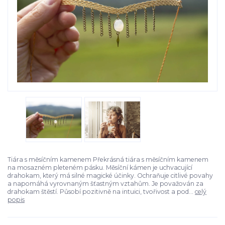
Tiára s měsíčním kamenem Překrásná tiára s měsíčním kamenem
na mosazném pleteném pásku. Měsíční kámen je uchvacující
drahokam, který má silné magické účinky. Ochraňuje citlivé povahy
a napomáhá vyrovnaným šťastným vztahům. Je považován za
drahokam štěstí. Působí pozitivně na intuici, tvořivost a pod...
celý
popis