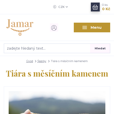
0
ks
CZK
0 Kč
Menu
Hledat
Úvod
Šperky
Tiára s měsíčním kamenem
Tiára s měsíčním kamenem