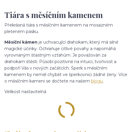
Tiára s měsíčním kamenem
Překrásná tiára s měsíčním kamenem na mosazném
pleteném pásku.
Měsíční
kámen
je uchvacující drahokam, který má silné
magické účinky. Ochraňuje citlivé povahy a napomáhá
vyrovnaným šťastným vztahům. Je považován za
drahokam štěstí. Působí pozitivně na intuici, tvořivost a
podpoří Vás v nových začátcích. Šperk s měsíčním
kamenem by neměl chybět ve šperkovnici žádné ženy. Více
o měsíčním kameni se dočtete na našem
blogu
.
Velikost nastavitelná