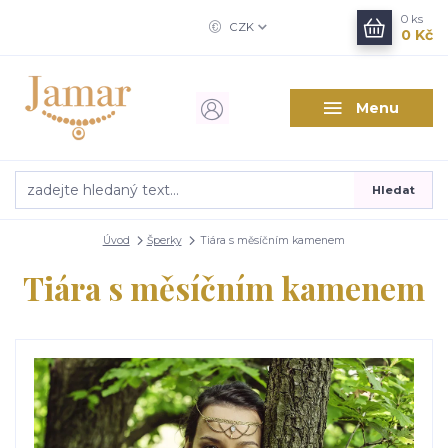
0
ks
CZK
0 Kč
Menu
Hledat
Úvod
Šperky
Tiára s měsíčním kamenem
Tiára s měsíčním kamenem