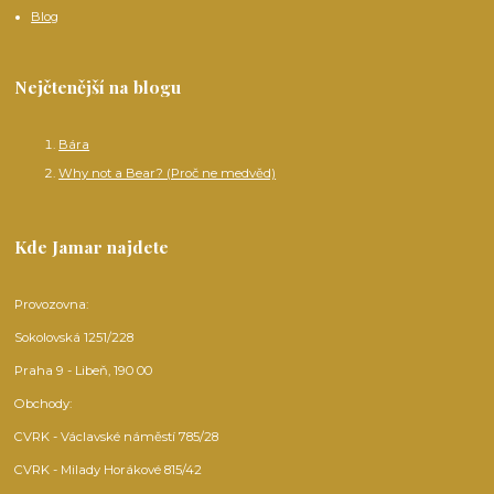
Blog
Nejčtenější na blogu
Bára
Why not a Bear? (Proč ne medvěd)
Kde Jamar najdete
Provozovna:
Sokolovská 1251/228
Praha 9 - Libeň, 190 00
Obchody:
CVRK - Václavské náměstí 785/28
CVRK - Milady Horákové 815/42