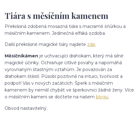
Tiára s měsíčním kamenem
Překrásná zdobená mosazná tiára s macramé šňůrkou a
měsíčním kamenem. Jedinečná elfská ozdoba.
Další překrásné magické tiáry najdete
zde
.
Měsíční
kámen
je uchvacující drahokam, který má silné
magické účinky. Ochraňuje citlivé povahy a napomáhá
vyrovnaným šťastným vztahům. Je považován za
drahokam štěstí. Působí pozitivně na intuici, tvořivost a
podpoří Vás v nových začátcích. Šperk s měsíčním
kamenem by neměl chybět ve šperkovnici žádné ženy. Více
o měsíčním kameni se dočtete na našem
blogu
.
Obvod nastavitelný.