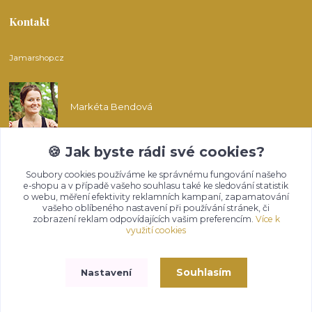
Kontakt
Jamarshop.cz
Markéta Bendová
🍪 Jak byste rádi své cookies?
info@jamarshop.cz
Soubory cookies používáme ke správnému fungování našeho
e-shopu a v případě vašeho souhlasu také ke sledování statistik
o webu, měření efektivity reklamních kampaní, zapamatování
vašeho oblíbeného nastavení při používání stránek, či
zobrazení reklam odpovídajících vašim preferencím.
Více k
využití cookies
Upravit sběr cookies.
Souhlasím
Nastavení
Vytvořeno na
Eshop-rychle.cz