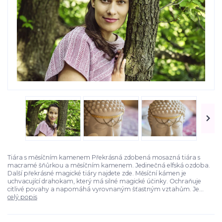
Tiára s měsíčním kamenem Překrásná zdobená mosazná tiára s
macramé šňůrkou a měsíčním kamenem. Jedinečná elfská ozdoba.
Další překrásné magické tiáry najdete zde. Měsíční kámen je
uchvacující drahokam, který má silné magické účinky. Ochraňuje
citlivé povahy a napomáhá vyrovnaným šťastným vztahům. Je...
celý popis