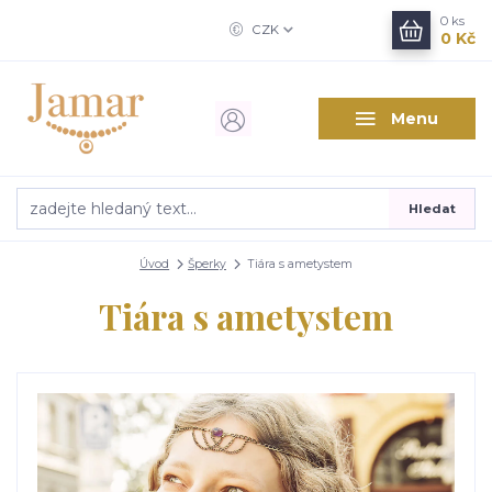
0
ks
CZK
0 Kč
Menu
Hledat
Úvod
Šperky
Tiára s ametystem
Tiára s ametystem