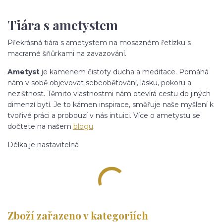
Tiára s ametystem
Překrásná tiára s ametystem na mosazném řetízku s
macramé šňůrkami na zavazování.
Ametyst
je kamenem čistoty ducha a meditace. Pomáhá
nám v sobě objevovat sebeobětování, lásku, pokoru a
nezištnost. Těmito vlastnostmi nám otevírá cestu do jiných
dimenzí bytí. Je to kámen inspirace, směřuje naše myšlení k
tvořivé práci a probouzí v nás intuici. Více o ametystu se
dočtete na našem
blogu
.
Délka je nastavitelná
Zboží zařazeno v kategoriích