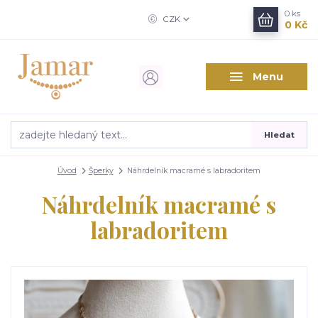
0
ks
CZK
0 Kč
Menu
Hledat
Úvod
Šperky
Náhrdelník macramé s labradoritem
Náhrdelník macramé s
labradoritem