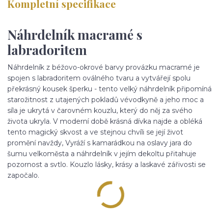
Kompletní specifikace
Náhrdelník macramé s
labradoritem
Náhrdelník z béžovo-okrové barvy provázku macramé je
spojen s labradoritem oválného tvaru a vytvářejí spolu
překrásný kousek šperku - tento velký náhrdelník připomíná
starožitnost z utajených pokladů vévodkyně a jeho moc a
síla je ukrytá v čarovném kouzlu, který do něj za svého
života ukryla. V moderní době krásná dívka najde a obléká
tento magický skvost a ve stejnou chvíli se její život
promění navždy, Vyráží s kamarádkou na oslavy jara do
šumu velkoměsta a náhrdelník v jejím dekoltu přitahuje
pozornost a svtlo. Kouzlo lásky, krásy a laskavé zářivosti se
započalo.