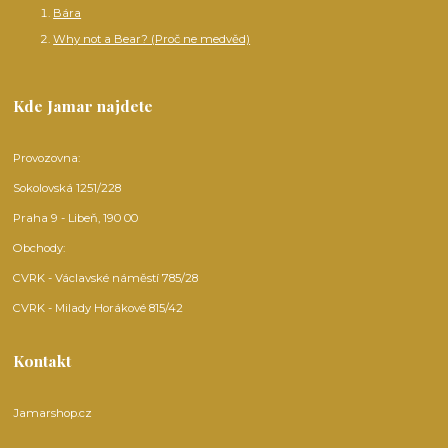
Bára
Why not a Bear? (Proč ne medvěd)
Kde Jamar najdete
Provozovna:
Sokolovská 1251/228
Praha 9 - Libeň, 190 00
Obchody:
CVRK - Václavské náměstí 785/28
CVRK - Milady Horákové 815/42
Kontakt
Jamarshop.cz