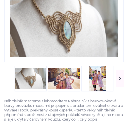
Náhrdelník macramé s labradoritem Náhrdelník z béžovo-okrové
barvy provázku macramé je spojen s labradoritem oválného tvaru a
vytvářejí spolu překrásný kousek šperku - tento velký náhrdelník
připomíná starožitnost z utajených pokladů vévodkyně a jeho moc a
síla je ukrytá v čarovném kouzlu, který do ...
celý popis