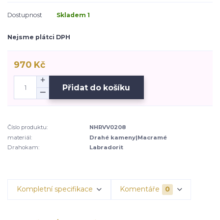
Dostupnost
Skladem 1
Nejsme plátci DPH
970 Kč
Přidat do košíku
Číslo produktu:
NHRVV0208
materiál:
Drahé kameny|Macramé
Drahokam:
Labradorit
Kompletní specifikace
Komentáře
0