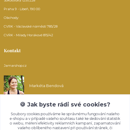
Sokolovská 1251/228
Praha 9 - Libeň, 190 00
Obchody:
CVRK - Václavské náměstí 785/28
CVRK - Milady Horákové 815/42
Kontakt
Jamarshop.cz
Markéta Bendová
🍪 Jak byste rádi své cookies?
info@jamarshop.cz
Soubory cookies používáme ke správnému fungování našeho
e-shopu a v případě vašeho souhlasu také ke sledování statistik
o webu, měření efektivity reklamních kampaní, zapamatování
vašeho oblíbeného nastavení při používání stránek, či