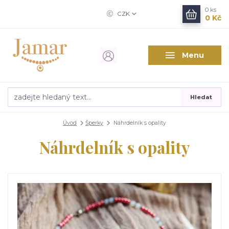
0
ks
CZK
0 Kč
Menu
Hledat
Úvod
Šperky
Náhrdelník s opality
Náhrdelník s opality