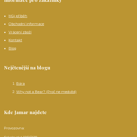
Můj příběh
Obchodní informace
Vrácení zboží
Kontakt
Blog
Nejčtenější na blogu
Bára
Why not a Bear? (Proč ne medvěd)
Kde Jamar najdete
Provozovna: