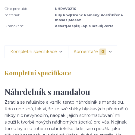
Číslo produktu:
NHRVV0210
materiál:
Bílý kov|Drahé kameny|Postříbřená
mosaz|Mosaz
Drahokam:
Achát|Jaspis|Lapis lazuli|Perla
Kompletní specifikace
Komentáře
0
Kompletní specifikace
Náhrdelník s mandalou
Ztratila se náušnice a vznikl tento náhrdelník s mandalou.
Kdo mne zná, tak ví, že ze své sbírky blýskavých předmětů
nikdy nic nevyhodím, naopak, jejich schromažďování mi
slouží k tvorbě nových nádherných šperků pro vás. Nejinak
tomu bylo i u tohoto náhrdelníku, kde jsem použila jako