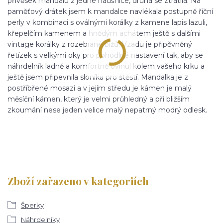
přívěsek mandalu z jedné náušnice, druhá se ztratila. Na
paměťový drátek jsem k mandalce navlékala postupně říční
perly v kombinaci s oválnými korálky z kamene lapis lazuli,
křepelčím kamenem a hnědým achátem ještě s dalšími
vintage korálky z rozebrané bižů. Vzadu je připěvněný
řetízek s velkými oky pro pohodlné nastavení tak, aby se
náhrdelník ladně a komfortně ovinul kolem vašeho krku a
ještě jsem připevnila sloníka pro štěstí. Mandalka je z
postříbřené mosazi a v jejím středu je kámen je malý
měsíční kámen, který je velmi průhledný a při bližším
zkoumání nese jeden velice malý nepatrný modrý odlesk.
Zboží zařazeno v kategoriích
Šperky
Náhrdelníky