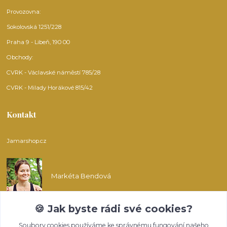
Provozovna:
Sokolovská 1251/228
Praha 9 - Libeň, 190 00
Obchody:
CVRK - Václavské náměstí 785/28
CVRK - Milady Horákové 815/42
Kontakt
Jamarshop.cz
Markéta Bendová
🍪 Jak byste rádi své cookies?
info@jamarshop.cz
Soubory cookies používáme ke správnému fungování našeho