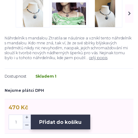
Náhrdelník s mandalou Ztratila se náušnice a vznikl tento náhrdelník
s mandalou. Kdo mne zná, tak ví, že ze své sbírky blýskavých
předmětů nikdy nic nevyhodím, naopak, jejich schromažďování mi
slouží k tvorbě nových nádherných šperků pro vás. Nejinak tomu
bylo i u tohoto náhrdelníku, kde jsem použil...
celý popis
Dostupnost
Skladem 1
Nejsme plátci DPH
470 Kč
Přidat do košíku