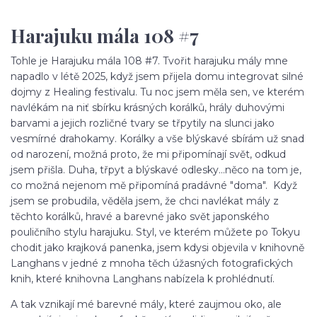
Harajuku mála 108 #7
Tohle je Harajuku mála 108 #7. Tvořit harajuku mály mne
napadlo v létě 2025, když jsem přijela domu integrovat silné
dojmy z Healing festivalu. Tu noc jsem měla sen, ve kterém
navlékám na niť sbírku krásných korálků, hrály duhovými
barvami a jejich rozličné tvary se třpytily na slunci jako
vesmírné drahokamy. Korálky a vše blýskavé sbírám už snad
od narození, možná proto, že mi připomínají svět, odkud
jsem přišla. Duha, třpyt a blýskavé odlesky...něco na tom je,
co možná nejenom mě připomíná pradávné "doma". Když
jsem se probudila, věděla jsem, že chci navlékat mály z
těchto korálků, hravé a barevné jako svět japonského
pouličního stylu harajuku. Styl, ve kterém můžete po Tokyu
chodit jako krajková panenka, jsem kdysi objevila v knihovně
Langhans v jedné z mnoha těch úžasných fotografických
knih, které knihovna Langhans nabízela k prohlédnutí.
A tak vznikají mé barevné mály, které zaujmou oko, ale