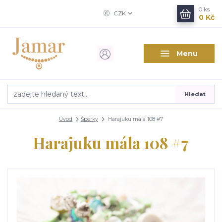
0
ks
CZK
0 Kč
Menu
Hledat
Úvod
Šperky
Harajuku mála 108 #7
Harajuku mála 108 #7