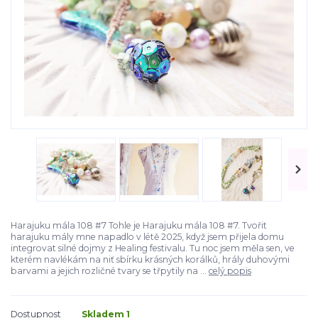
Harajuku mála 108 #7 Tohle je Harajuku mála 108 #7. Tvořit
harajuku mály mne napadlo v létě 2025, když jsem přijela domu
integrovat silné dojmy z Healing festivalu. Tu noc jsem měla sen, ve
kterém navlékám na niť sbírku krásných korálků, hrály duhovými
barvami a jejich rozličné tvary se třpytily na ...
celý popis
Dostupnost
Skladem 1