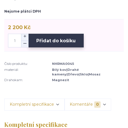
Nejsme plátci DPH
2 200 Kč
Přidat do košíku
Číslo produktu:
NHRMA0045
materiál:
Bílý kov|Drahé
kameny|Dřevo|Sklo|Mosaz
Drahokam:
Magnezit
Kompletní specifikace
Komentáře
0
Kompletní specifikace