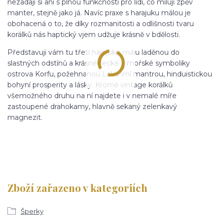
nezadají si ani s plnou funkčností pro lidi, co milují zpěv
manter, stejně jako já. Navíc praxe s harajuku málou je
obohacená o to, že díky rozmanitosti a odlišnosti tvaru
korálků nás haptický vjem udžuje krásně v bdělosti.
Představuji vám tu třetí harajuku málu laděnou do
slastných odstínů a krásné řecké a mořské symboliky
ostrova Korfu, požehnanou Lakshmí mantrou, hinduistickou
bohyní prosperity a lásky. Kromě vintage korálků
všemožného druhu na ní najdete i v nemalé míře
zastoupené drahokamy, hlavně sekaný zelenkavý
magnezit.
Zboží zařazeno v kategoriích
Šperky