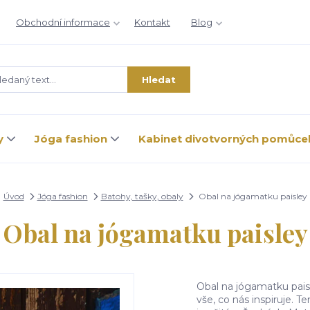
Obchodní informace
Kontakt
Blog
Hledat
y
Jóga fashion
Kabinet divotvorných pomůce
Úvod
Jóga fashion
Batohy, tašky, obaly
Obal na jógamatku paisley
Obal na jógamatku paisley
Obal na jógamatku pais
vše, co nás inspiruje. T