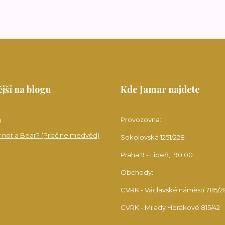
jší na blogu
Kde Jamar najdete
a
Provozovna:
 not a Bear? (Proč ne medvěd)
Sokolovská 1251/228
Praha 9 - Libeň, 190 00
Obchody:
CVRK - Václavské náměstí 785/2
CVRK - Milady Horákové 815/42