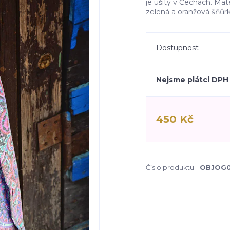
je ušitý v Čechách. Mater
zelená a oranžová šňůr
Dostupnost
Nejsme plátci DPH
450 Kč
Číslo produktu:
OBJOG0