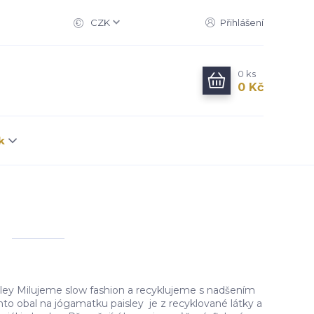
CZK
Přihlášení
0
ks
0 Kč
k
ley Milujeme slow fashion a recyklujeme s nadšením
ento obal na jógamatku paisley je z recyklované látky a