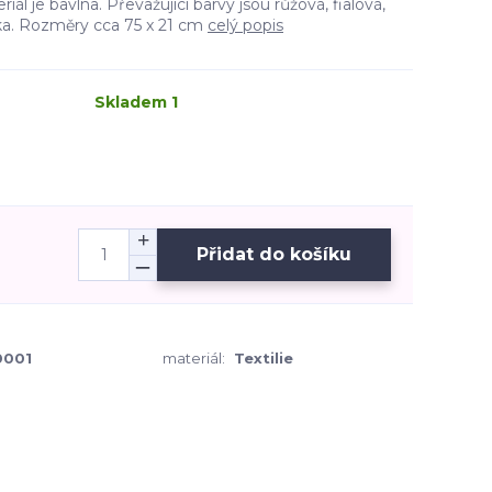
iál je bavlna. Převažující barvy jsou růžová, fialová,
ka. Rozměry cca 75 x 21 cm
celý popis
Skladem 1
Přidat do košíku
001
materiál:
Textilie