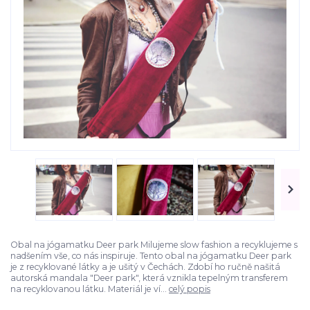
Obal na jógamatku Deer park Milujeme slow fashion a recyklujeme s
nadšením vše, co nás inspiruje. Tento obal na jógamatku Deer park
je z recyklované látky a je ušitý v Čechách. Zdobí ho ručně našitá
autorská mandala "Deer park", která vznikla tepelným transferem
na recyklovanou látku. Materiál je ví...
celý popis