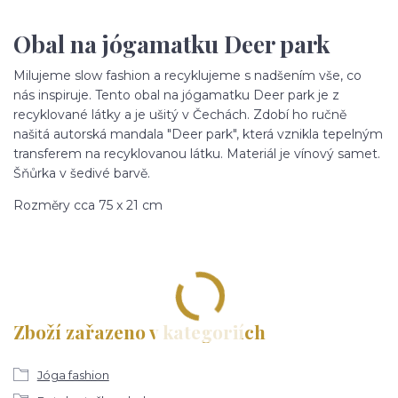
Obal na jógamatku Deer park
Milujeme slow fashion a recyklujeme s nadšením vše, co
nás inspiruje. Tento obal na jógamatku Deer park je z
recyklované látky a je ušitý v Čechách. Zdobí ho ručně
našitá autorská mandala "Deer park", která vznikla tepelným
transferem na recyklovanou látku. Materiál je vínový samet.
Šňůrka v šedivé barvě.
Rozměry cca 75 x 21 cm
Zboží zařazeno v kategoriích
Jóga fashion