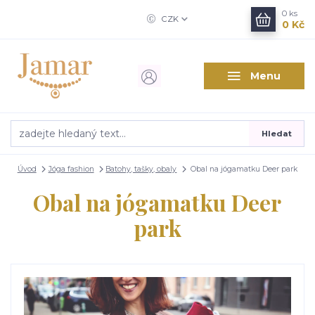
0
ks
CZK
0 Kč
Menu
Hledat
Úvod
Jóga fashion
Batohy, tašky, obaly
Obal na jógamatku Deer park
Obal na jógamatku Deer
park