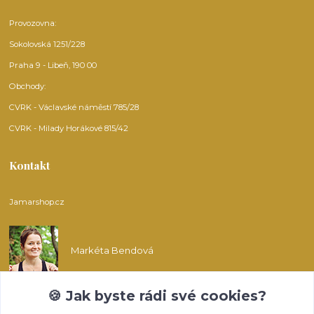
Provozovna:
Sokolovská 1251/228
Praha 9 - Libeň, 190 00
Obchody:
CVRK - Václavské náměstí 785/28
CVRK - Milady Horákové 815/42
Kontakt
Jamarshop.cz
Markéta Bendová
🍪 Jak byste rádi své cookies?
info@jamarshop.cz