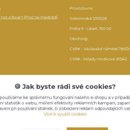
a
Provozovna:
 not a Bear? (Proč ne medvěd)
Sokolovská 1251/228
Praha 9 - Libeň, 190 00
Obchody:
CVRK - Václavské náměstí 785/2
CVRK - Milady Horákové 815/42
🍪 Jak byste rádi své cookies?
 používáme ke správnému fungování našeho e-shopu a v případě
ní statistik o webu, měření efektivity reklamních kampaní, zap
vení při používání stránek, či zobrazení reklam odpovídajících v
Upravit sběr cookies.
Více k využití cookies