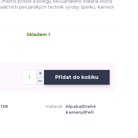
 milého přítele a kolegy, kečuánského indiána Arona.
radičních peruánských technik výroby šperků. Karneol
Skladem 1
Přidat do košíku
138
materiál:
Alpaka|Drahé
kameny|Peří