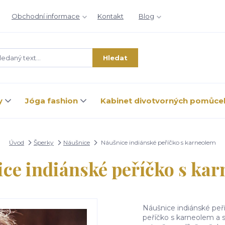
Obchodní informace
Kontakt
Blog
Hledat
y
Jóga fashion
Kabinet divotvorných pomůce
Úvod
Šperky
Náušnice
Náušnice indiánské peříčko s karneolem
ce indiánské peříčko s ka
Náušnice indiánské peř
peříčko s karneolem a s