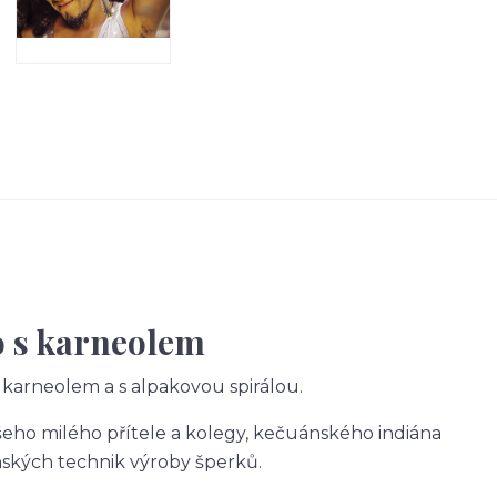
o s karneolem
 karneolem a s alpakovou spirálou.
šeho milého přítele a kolegy, kečuánského indiána
nských technik výroby šperků.