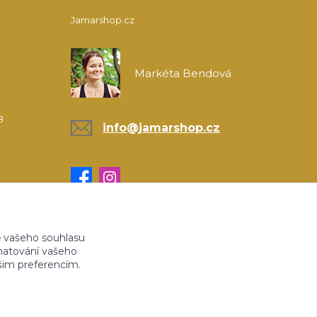
Jamarshop.cz
Markéta Bendová
8
info@jamarshop.cz
 vašeho souhlasu
amatování vašeho
ašim preferencím.