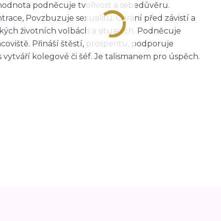
á hodnota podněcuje tvořivost a sebedůvěru.
trace, Povzbuzuje sexualitu. Chrání před závistí a
žkých životních volbách a situacích. Podněcuje
oviště. Přináší štěstí, prosperitu, podporuje
s vytváří kolegové či šéf. Je talismanem pro úspěch.