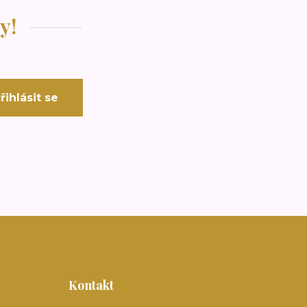
y!
řihlásit se
Kontakt