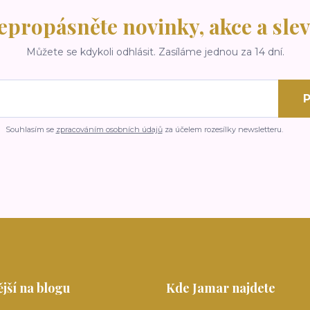
epropásněte novinky, akce a slev
Můžete se kdykoli odhlásit. Zasíláme jednou za 14 dní.
P
Souhlasím se
zpracováním osobních údajů
za účelem rozesílky newsletteru.
jší na blogu
Kde Jamar najdete