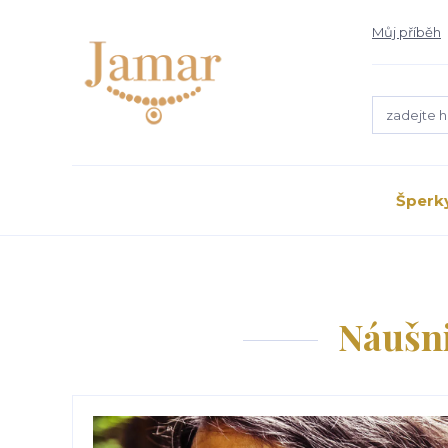
Můj příběh
Šperk
Náušni