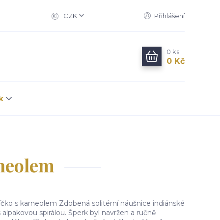
CZK
Přihlášení
0
ks
0 Kč
k
rneolem
íčko s karneolem Zdobená solitérní náušnice indiánské
 alpakovou spirálou. Šperk byl navržen a ručně