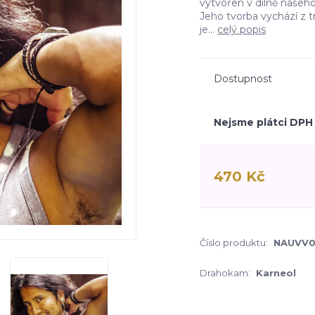
vytvořen v dílně našeho
Jeho tvorba vychází z t
je...
celý popis
Dostupnost
Nejsme plátci DPH
470 Kč
Číslo produktu:
NAUVV0
Drahokam:
Karneol