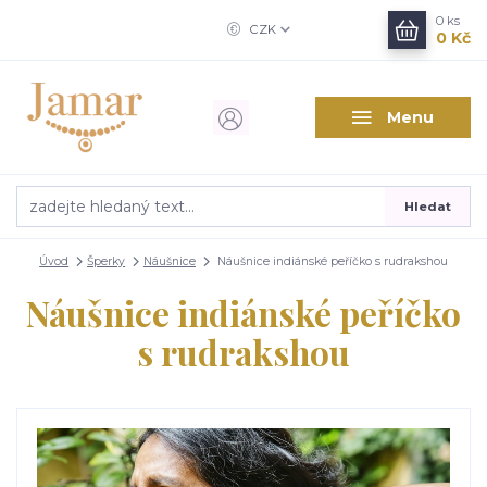
0
ks
CZK
0 Kč
Menu
Hledat
Úvod
Šperky
Náušnice
Náušnice indiánské peříčko s rudrakshou
Náušnice indiánské peříčko
s rudrakshou