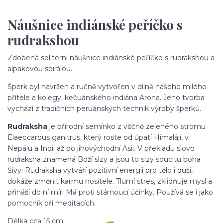
Náušnice indiánské peříčko s
rudrakshou
Zdobená solitérní náušnice indiánské peříčko s rudrakshou a
alpakovou spirálou.
Šperk byl navržen a ručně vytvořen v dílně našeho milého
přítele a kolegy, kečuánského indiána Arona. Jeho tvorba
vychází z tradičních peruánských technik výroby šperků.
Rudraksha
je přírodní semínko z věčně zeleného stromu
Elaeocarpus ganitrus, který roste od úpatí Himalájí, v
Nepálu a Indii až po jihovýchodní Asii. V překladu slovo
rudraksha znamená Boží slzy a jsou to slzy soucitu boha
Šivy. Rudraksha vytváří pozitivní energii pro tělo i duši,
dokáže změnit karmu nositele. Tlumí stres, zklidňuje mysl a
přináší do ní mír. Má proti stárnoucí účinky. Používá se i jako
pomocník při meditacích.
Délka cca 15 cm