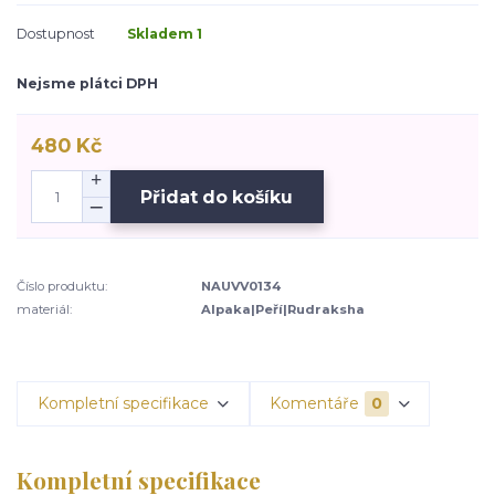
Dostupnost
Skladem 1
Nejsme plátci DPH
480 Kč
Přidat do košíku
Číslo produktu:
NAUVV0134
materiál:
Alpaka|Peří|Rudraksha
Kompletní specifikace
Komentáře
0
Kompletní specifikace