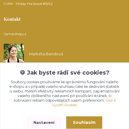
CVRK - Milady Horákové 815/42
Kontakt
Jamarshop.cz
Markéta Bendová
🍪 Jak byste rádi své cookies?
info@jamarshop.cz
Soubory cookies používáme ke správnému fungování našeho
e-shopu a v případě vašeho souhlasu také ke sledování statistik
o webu, měření efektivity reklamních kampaní, zapamatování
vašeho oblíbeného nastavení při používání stránek, či
zobrazení reklam odpovídajících vašim preferencím.
Více k
využití cookies
Upravit sběr cookies.
Souhlasím
Nastavení