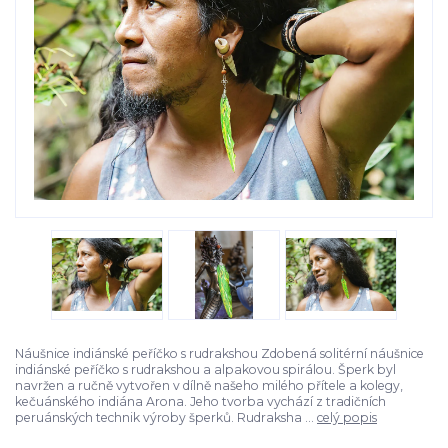
Náušnice indiánské peříčko s rudrakshou Zdobená solitérní náušnice
indiánské peříčko s rudrakshou a alpakovou spirálou. Šperk byl
navržen a ručně vytvořen v dílně našeho milého přítele a kolegy,
kečuánského indiána Arona. Jeho tvorba vychází z tradičních
peruánských technik výroby šperků. Rudraksha ...
celý popis