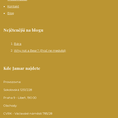
Kontakt
Blog
Nejčtenější na blogu
Bára
Why not a Bear? (Proč ne medvěd)
Kde Jamar najdete
Provozovna:
Sokolovská 1251/228
Praha 9 - Libeň, 190 00
Obchody:
CVRK - Václavské náměstí 785/28