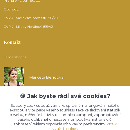
Praha 9 - Libeň, 190 00
Obchody:
CVRK - Václavské náměstí 785/28
CVRK - Milady Horákové 815/42
Kontakt
Jamarshop.cz
Markéta Bendová
🍪 Jak byste rádi své cookies?
info@jamarshop.cz
Soubory cookies používáme ke správnému fungování našeho
e-shopu a v případě vašeho souhlasu také ke sledování statistik
o webu, měření efektivity reklamních kampaní, zapamatování
vašeho oblíbeného nastavení při používání stránek, či
zobrazení reklam odpovídajících vašim preferencím.
Více k
využití cookies