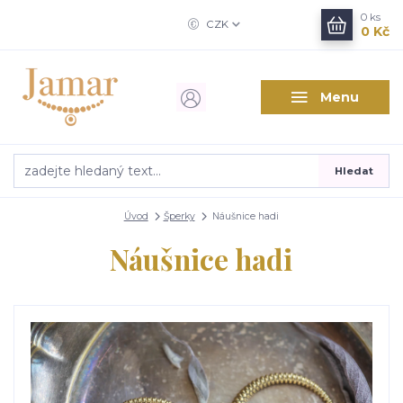
0
ks
CZK
0 Kč
Menu
Hledat
Úvod
Šperky
Náušnice hadi
Náušnice hadi