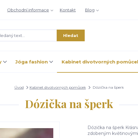
Obchodní informace
Kontakt
Blog
Hledat
y
Jóga fashion
Kabinet divotvorných pomůce
Úvod
Kabinet divotvorných pomůcek
Dózička na šperk
Dózička na šperk
Dózička na šperk Krásn
zdobeným květinovými 