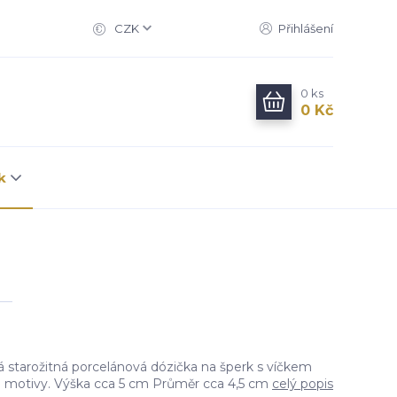
CZK
Přihlášení
0
ks
0 Kč
k
á starožitná porcelánová dózička na šperk s víčkem
motivy. Výška cca 5 cm Průměr cca 4,5 cm
celý popis