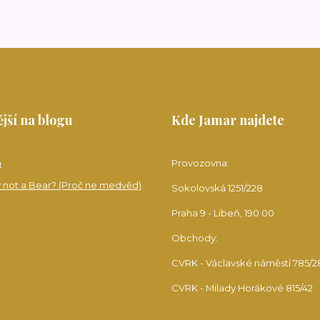
jší na blogu
Kde Jamar najdete
a
Provozovna:
 not a Bear? (Proč ne medvěd)
Sokolovská 1251/228
Praha 9 - Libeň, 190 00
Obchody:
CVRK - Václavské náměstí 785/2
CVRK - Milady Horákové 815/42