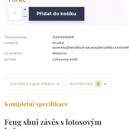
1 111 Kč
Přidat do košíku
Číslo produktu:
ZAVVV0009
materiál:
Drahé
kameny|Peří|Rudraksha|Sklo|Macramé|M
Drahokam:
Růženín
symbol:
Lotosový květ
Kompletní specifikace
Komentáře
0
Kompletní specifikace
Feng shui závěs s lotosovým