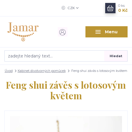
0
ks
CZK
0 Kč
Menu
Hledat
Úvod
Kabinet divotvorných pomůcek
Feng shui závěs s lotosovým květem
Feng shui závěs s lotosovým
květem