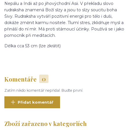
Nepálu a Indii až po jihovýchodní Asii. V překladu slovo
rudraksha znamená Boží slzy a jsou to slzy soucitu boha
Šivy. Rudraksha vytváří pozitivní energii pro tělo i duši,
dokáže změnit karmu nositele. Tlumí stres, zklidňuje mysl a
přináší do ní mír. Má proti stárnoucí účinky. Používá se i jako
pomocník při meditacích.
Délka cca 53 cm (lze zkrátit)
Komentáře
0
Zatím nikdo komentář nepřidal. Buďte první.
Přidat komentář
Zboží zařazeno v kategoriích