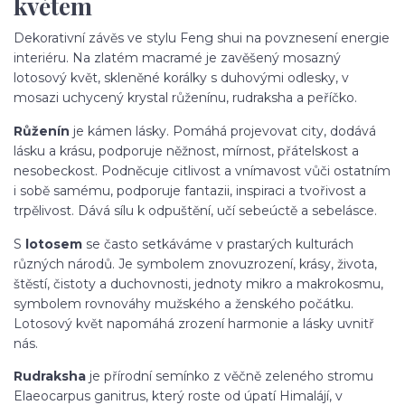
květem
Dekorativní závěs ve stylu Feng shui na povznesení energie
interiéru. Na zlatém macramé je zavěšený mosazný
lotosový květ, skleněné korálky s duhovými odlesky, v
mosazi uchycený krystal růženínu, rudraksha a peříčko.
Růženín
je kámen lásky. Pomáhá projevovat city, dodává
lásku a krásu, podporuje něžnost, mírnost, přátelskost a
nesobeckost. Podněcuje citlivost a vnímavost vůči ostatním
i sobě samému, podporuje fantazii, inspiraci a tvořivost a
trpělivost. Dává sílu k odpuštění, učí sebeúctě a sebelásce.
S
lotosem
se často setkáváme v prastarých kulturách
různých národů. Je symbolem znovuzrození, krásy, života,
štěstí, čistoty a duchovnosti, jednoty mikro a makrokosmu,
symbolem rovnováhy mužského a ženského počátku.
Lotosový květ napomáhá zrození harmonie a lásky uvnitř
nás.
Rudraksha
je přírodní semínko z věčně zeleného stromu
Elaeocarpus ganitrus, který roste od úpatí Himalájí, v