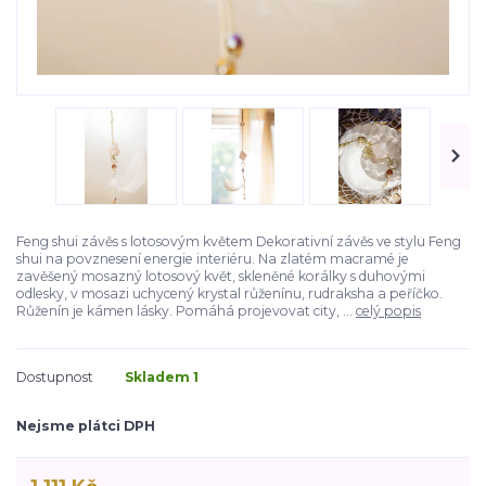
Feng shui závěs s lotosovým květem Dekorativní závěs ve stylu Feng
shui na povznesení energie interiéru. Na zlatém macramé je
zavěšený mosazný lotosový květ, skleněné korálky s duhovými
odlesky, v mosazi uchycený krystal růženínu, rudraksha a peříčko.
Růženín je kámen lásky. Pomáhá projevovat city, ...
celý popis
Dostupnost
Skladem 1
Nejsme plátci DPH