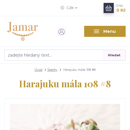
0
ks
CZK
0 Kč
Menu
Hledat
Úvod
Šperky
Harajuku mála 108 #8
Harajuku mála 108 #8