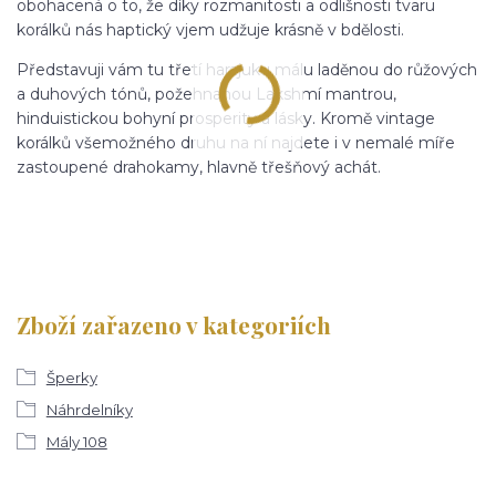
obohacená o to, že díky rozmanitosti a odlišnosti tvaru
korálků nás haptický vjem udžuje krásně v bdělosti.
Představuji vám tu třetí harajuku málu laděnou do růžových
a duhových tónů, požehnanou Lakshmí mantrou,
hinduistickou bohyní prosperity a lásky. Kromě vintage
korálků všemožného druhu na ní najdete i v nemalé míře
zastoupené drahokamy, hlavně třešňový achát.
Zboží zařazeno v kategoriích
Šperky
Náhrdelníky
Mály 108