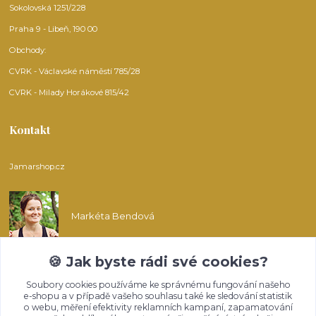
Sokolovská 1251/228
Praha 9 - Libeň, 190 00
Obchody:
CVRK - Václavské náměstí 785/28
CVRK - Milady Horákové 815/42
Kontakt
Jamarshop.cz
Markéta Bendová
🍪 Jak byste rádi své cookies?
info@jamarshop.cz
Soubory cookies používáme ke správnému fungování našeho
e-shopu a v případě vašeho souhlasu také ke sledování statistik
o webu, měření efektivity reklamních kampaní, zapamatování