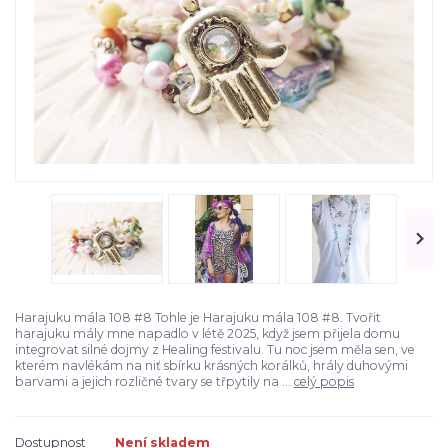
Harajuku mála 108 #8 Tohle je Harajuku mála 108 #8. Tvořit
harajuku mály mne napadlo v létě 2025, když jsem přijela domu
integrovat silné dojmy z Healing festivalu. Tu noc jsem měla sen, ve
kterém navlékám na niť sbírku krásných korálků, hrály duhovými
barvami a jejich rozličné tvary se třpytily na ...
celý popis
Dostupnost
Není skladem