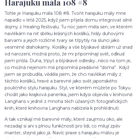
Harajuku mála 108 #8
Tohle je Harajuku mála 108 #8. Tvořit harajuku mály mne
napadlo v létě 2025, když jsem přijela domu integrovat silné
dojmy z Healing festivalu. Tu noc jsem měla sen, ve kterém
navlékám na niť sbírku krásných korálků, hrály duhovými
barvami a jejich rozličné tvary se třpytily na slunci jako
vesmírné drahokamy. Korálky a vše blýskavé sbírám už snad
od narození, možná proto, že mi připomínají svět, odkud
jsem přišla. Duha, třpyt a blýskavé odlesky...něco na tom je,
co možná nejenom mě připomíná pradávné "doma". Když
jsem se probudila, věděla jsem, že chci navlékat mály z
těchto korálků, hravé a barevné jako svět japonského
pouličního stylu harajuku. Styl, ve kterém můžete po Tokyu
chodit jako krajková panenka, jsem kdysi objevila v knihovně
Langhans v jedné z mnoha těch úžasných fotografických
knih, které knihovna Langhans nabízela k prohlédnutí.
A tak vznikají mé barevné mály, které zaujmou oko, ale
nezadají si ani s plnou funkčností pro lidi, co milují zpěv
manter, stejně jako já. Navíc praxe s harajuku málou je