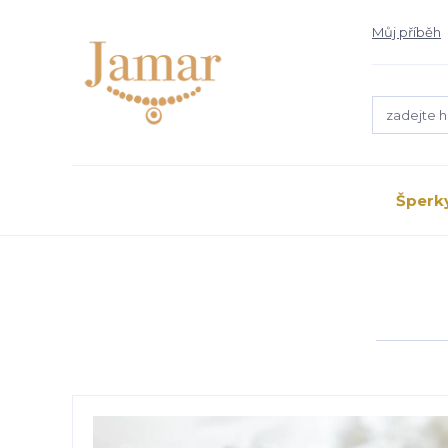
Můj příběh
Šperk