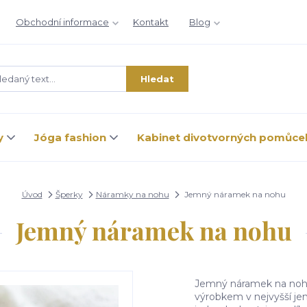
Obchodní informace
Kontakt
Blog
Hledat
y
Jóga fashion
Kabinet divotvorných pomůce
Úvod
Šperky
Náramky na nohu
Jemný náramek na nohu
Jemný náramek na nohu
Jemný náramek na noh
výrobkem v nejvyšší jem