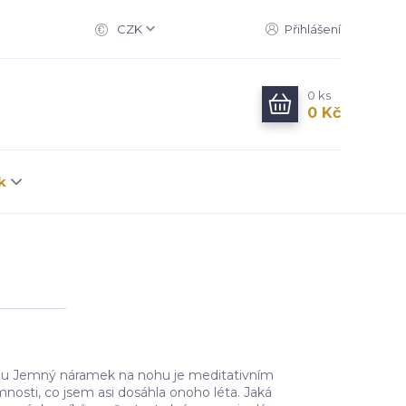
CZK
Přihlášení
0
ks
0 Kč
k
u Jemný náramek na nohu je meditativním
nosti, co jsem asi dosáhla onoho léta. Jaká