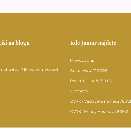
jší na blogu
Kde Jamar najdete
a
Provozovna:
 not a Bear? (Proč ne medvěd)
Sokolovská 1251/228
Praha 9 - Libeň, 190 00
Obchody:
CVRK - Václavské náměstí 785/2
CVRK - Milady Horákové 815/42