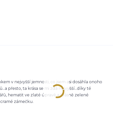
em v nejvyšší jemnosti, co jsem asi dosáhla onoho
..a přesto, ta krása se mi zdá nejvyšší...díky té
ářů, hematit ve zlaté úpravě a krásně zelené
 macramé zámečku.