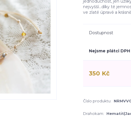
jednoduchost, jen uzlíky
nejvyšší...díky té jemno
ve zlaté úpravě a krásně 
Dostupnost
Nejsme plátci DPH
350 Kč
Číslo produktu:
NRMVV
Drahokam:
Hematit|Ja