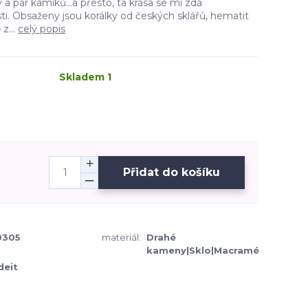
 a pár kamíků...a přesto, ta krása se mi zdá
sti. Obsaženy jsou korálky od českých sklářů, hematit
z...
celý popis
Skladem 1
Přidat do košíku
0305
materiál:
Drahé
kameny|Sklo|Macramé
deit