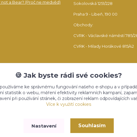
 not a Bear? (Proč ne medvěd)
Sokolovská 1251/228
Praha 9 - Libeň, 190 00
Obchody:
CVRK - Václavské náměstí 785/2
CVRK - Milady Horákové 815/42
🍪 Jak byste rádi své cookies?
 používáme ke správnému fungování našeho e-shopu a v případě
ní statistik o webu, měření efektivity reklamních kampaní, zap
vení při používání stránek, či zobrazení reklam odpovídajících v
Upravit sběr cookies.
Více k využití cookies
Souhlasím
Nastavení
Vytvořeno na
Eshop-rychle.cz