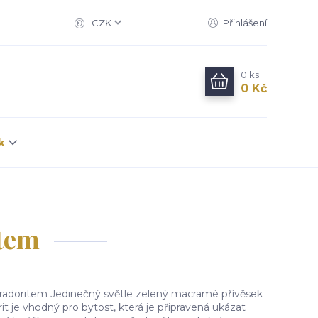
CZK
Přihlášení
0
ks
0 Kč
k
item
radoritem Jedinečný světle zelený macramé přívěsek
it je vhodný pro bytost, která je připravená ukázat