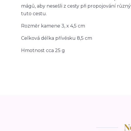
mágů, aby nesešli z cesty při propojování různýc
tuto cestu.
Rozměr kamene 3, x 4,5 cm
Celková délka přívěsku 8,5 cm
Hmotnost cca 25 g
N