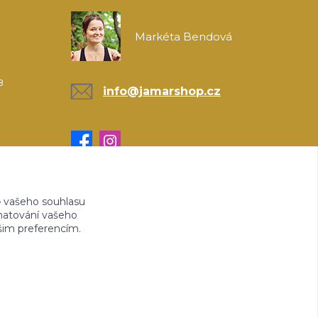
Markéta Bendová
8
info@jamarshop.cz
 vašeho souhlasu
amatování vašeho
ašim preferencím.