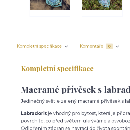
Kompletní specifikace
Komentáře
0
Kompletní specifikace
Macramé přívěsek s labra
Jedinečný světle zelený macramé přívěsek s la
Labradorit
je vhodný pro bytost, která je připr
povrch to, co před světem ukrýváme a osvobozu
Odložením zábran se navrací do života spontá