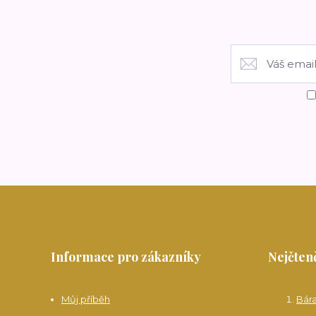
Informace pro zákazníky
Nejčteně
Můj příběh
Bár