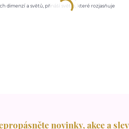
h dimenzí a světů, přináší světlo, které rozjasňuje
epropásněte novinky, akce a slev