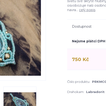
světu své skryté hlubi
osvobozuje naši osobno
navra...
celý popis
Dostupnost
Nejsme plátci DPH
750 Kč
Číslo produktu:
PRKMC
Drahokam:
Labradorit