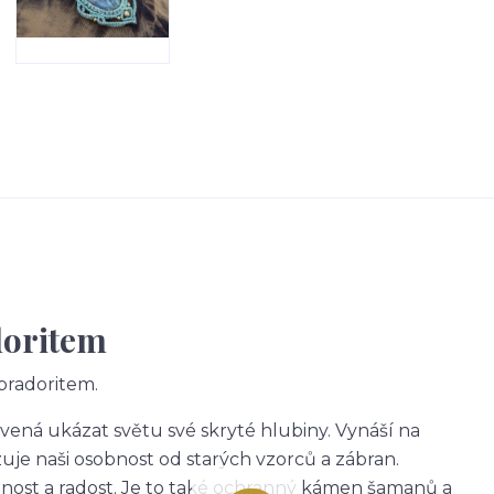
doritem
bradoritem.
avená ukázat světu své skryté hlubiny. Vynáší na
je naši osobnost od starých vzorců a zábran.
nnost a radost. Je to také ochranný kámen šamanů a