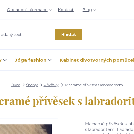
Obchodní informace
Kontakt
Blog
Hledat
y
Jóga fashion
Kabinet divotvorných pomůce
Úvod
Šperky
Přívěsky
Macramé přívěsek s labradoritem
ramé přívěsek s labrador
Macramé přívěsek s lab
s labradoritem. Labrador