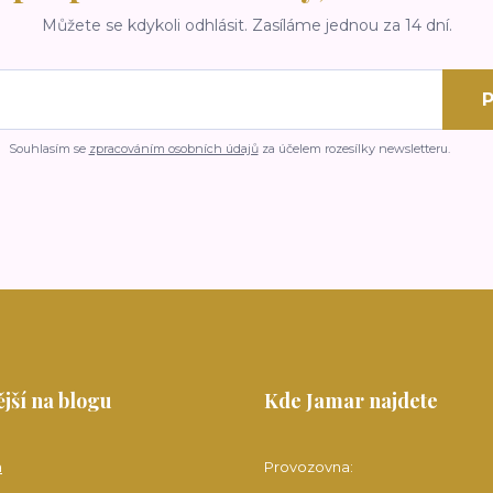
Můžete se kdykoli odhlásit. Zasíláme jednou za 14 dní.
P
Souhlasím se
zpracováním osobních údajů
za účelem rozesílky newsletteru.
jší na blogu
Kde Jamar najdete
a
Provozovna: