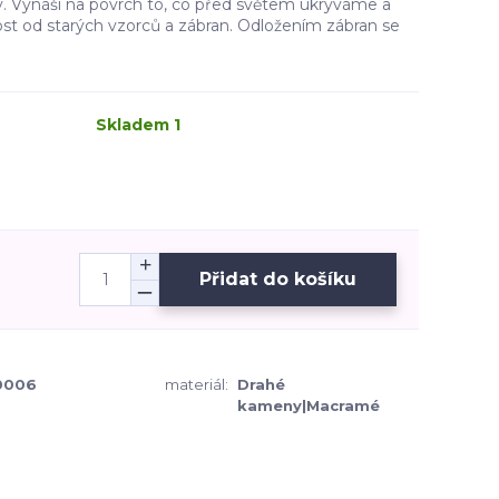
ny. Vynáší na povrch to, co před světem ukrýváme a
st od starých vzorců a zábran. Odložením zábran se
Skladem 1
Přidat do košíku
0006
materiál:
Drahé
kameny|Macramé