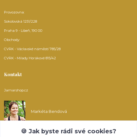
Provozovna:
Sokolovská 1251/228
Praha 9 - Libeň, 190 00
Obchody:
CVRK - Václavské náměstí 785/28
CVRK - Milady Horákové 815/42
Kontakt
Jamarshop.cz
Markéta Bendová
🍪 Jak byste rádi své cookies?
info@jamarshop.cz