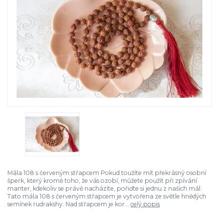
Mála 108 s červeným střapcem Pokud toužíte mít překrásný osobní
šperk, který kromě toho, že vás ozobí, můžete použít při zpívání
manter, kdekoliv se právě nacházíte, pořiďte si jednu z našich mál.
Tato mála 108 s červeným střapcem je vytvořena ze světle hnědých
semínek rudrakshy. Nad střapcem je kor...
celý popis