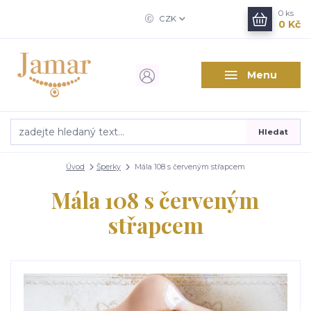
0
ks
CZK
0 Kč
Menu
Hledat
Úvod
Šperky
Mála 108 s červeným střapcem
Mála 108 s červeným
střapcem