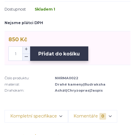
Dostupnost
Skladem 1
Nejsme plátci DPH
850 Kč
Přidat do košíku
Číslo produktu:
NHRMA0022
materiál:
Drahé kameny|Rudraksha
Drahokam:
Achát|Chryzopras|Jaspis
Kompletní specifikace
Komentáře
0