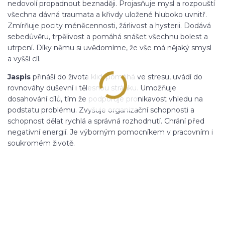
nedovolí propadnout beznaději. Projasňuje mysl a rozpouští
všechna dávná traumata a křivdy uložené hluboko uvnitř.
Zmírňuje pocity méněcennosti, žárlivost a hysterii. Dodává
sebedůvěru, trpělivost a pomáhá snášet všechnu bolest a
utrpení. Díky němu si uvědomíme, že vše má nějaký smysl
a vyšší cíl.
Jaspis
přináší do života klid, pomáhá ve stresu, uvádí do
rovnováhy duševní i tělesnou stránku. Umožňuje
dosahování cílů, tím že podporuje pronikavost vhledu na
podstatu problému. Zvyšuje organizační schopnosti a
schopnost dělat rychlá a správná rozhodnutí. Chrání před
negativní energií. Je výborným pomocníkem v pracovním i
soukromém životě.