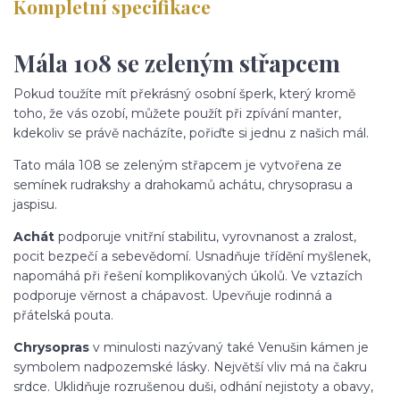
Kompletní specifikace
Mála 108 se zeleným střapcem
Pokud toužíte mít překrásný osobní šperk, který kromě
toho, že vás ozobí, můžete použít při zpívání manter,
kdekoliv se právě nacházíte, pořiďte si jednu z našich mál.
Tato mála 108 se zeleným střapcem je vytvořena ze
semínek rudrakshy a drahokamů achátu, chrysoprasu a
jaspisu.
Achát
podporuje vnitřní stabilitu, vyrovnanost a zralost,
pocit bezpečí a sebevědomí. Usnadňuje třídění myšlenek,
napomáhá při řešení komplikovaných úkolů. Ve vztazích
podporuje věrnost a chápavost. Upevňuje rodinná a
přátelská pouta.
Chrysopras
v minulosti nazývaný také Venušin kámen je
symbolem nadpozemské lásky. Největší vliv má na čakru
srdce. Uklidňuje rozrušenou duši, odhání nejistoty a obavy,