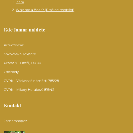
Bára
Why not a Bear? (Proč ne medvěd)
Kde Jamar najdete
Provozovna:
Sokolovská 1251/228
Praha 9 - Libeň, 190 00
Obchody:
CVRK - Václavské náměstí 785/28
CVRK - Milady Horákové 815/42
Kontakt
Jamarshop.cz