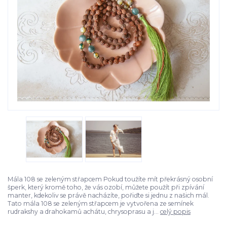
Mála 108 se zeleným střapcem Pokud toužíte mít překrásný osobní
šperk, který kromě toho, že vás ozobí, můžete použít při zpívání
manter, kdekoliv se právě nacházíte, pořiďte si jednu z našich mál.
Tato mála 108 se zeleným střapcem je vytvořena ze semínek
rudrakshy a drahokamů achátu, chrysoprasu a j...
celý popis