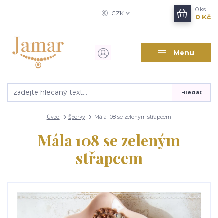
0
ks
CZK
0 Kč
Menu
Hledat
Úvod
Šperky
Mála 108 se zeleným střapcem
Mála 108 se zeleným
střapcem