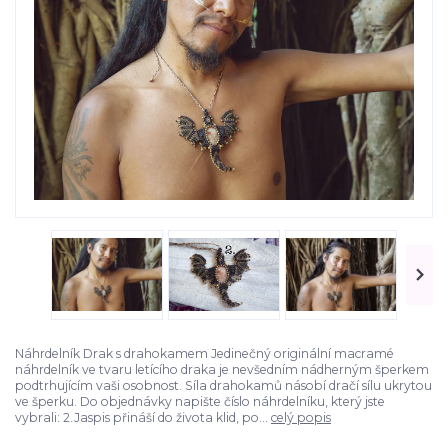
Náhrdelník Drak s drahokamem Jedinečný originální macramé
náhrdelník ve tvaru letícího draka je nevšedním nádherným šperkem
podtrhujícím vaši osobnost. Síla drahokamů násobí dračí sílu ukrytou
ve šperku. Do objednávky napište číslo náhrdelníku, který jste
vybrali: 2.Jaspis přináší do života klid, po...
celý popis