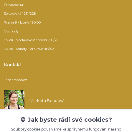
Provozovna:
Sokolovská 1251/228
Praha 9 - Libeň, 190 00
Obchody:
CVRK - Václavské náměstí 785/28
CVRK - Milady Horákové 815/42
Kontakt
Jamarshop.cz
Markéta Bendová
🍪 Jak byste rádi své cookies?
info@jamarshop.cz
Soubory cookies používáme ke správnému fungování našeho