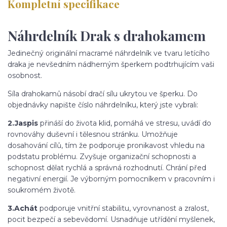
Kompletní specifikace
Náhrdelník Drak s drahokamem
Jedinečný originální macramé náhrdelník ve tvaru letícího
draka je nevšedním nádherným šperkem podtrhujícím vaši
osobnost.
Síla drahokamů násobí dračí sílu ukrytou ve šperku. Do
objednávky napište číslo náhrdelníku, který jste vybrali:
2.Jaspis
přináší do života klid, pomáhá ve stresu, uvádí do
rovnováhy duševní i tělesnou stránku. Umožňuje
dosahování cílů, tím že podporuje pronikavost vhledu na
podstatu problému. Zvyšuje organizační schopnosti a
schopnost dělat rychlá a správná rozhodnutí. Chrání před
negativní energií. Je výborným pomocníkem v pracovním i
soukromém životě.
3.Achát
podporuje vnitřní stabilitu, vyrovnanost a zralost,
pocit bezpečí a sebevědomí. Usnadňuje utřídění myšlenek,