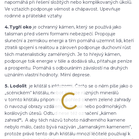
napomáhá při řešení složitých nebo komplikovaných úkolů.
Ve vztazích podporuje věrnost a chápavost. Upevňuje
rodinné a přátelské vztahy
4.Tygří oko
je ochranný kámen, který se používá jako
talisman před všemi formami nebezpečí. Propojuje
sluneční a zemskou energii a tím pomáhá uzemnit lidi, kteří
ztratili spojení s realitou a zároveň podporuje duchovní růst
těch materialisticky zaměřených. Je to hřejivý kámen,
podporuje tok energie v těle a dodává sílu, přitahuje peníze
a prosperitu. Pomáhá s odbouráním závislostí na druhých
uznáním vlastní hodnoty. Mírní deprese.
5. Lodolit
j
e křišťál s inkluzemi
.
Často se o něm píše jako o
„scénickém“ křišťálu, neboť inkluze různých minerálů
v tomto křišťálu připomínají pohled oknem zelené zahrady
či navozují obrazy vzdálených galaxií nebo podmořských
korálových útesů.
Odtud nese též označení „kámen
zahrad
“.
A aby těch názvů tohoto nádherného kamene
nebylo málo, často bývá nazýván „šamanským kamenem“,
protože právě tento druh křišťálu mnozí léčitelé používají k