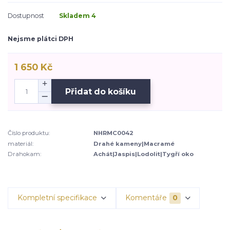
Dostupnost
Skladem 4
Nejsme plátci DPH
1 650 Kč
Přidat do košíku
Číslo produktu:
NHRMC0042
materiál:
Drahé kameny|Macramé
Drahokam:
Achát|Jaspis|Lodolit|Tygří oko
Kompletní specifikace
Komentáře
0