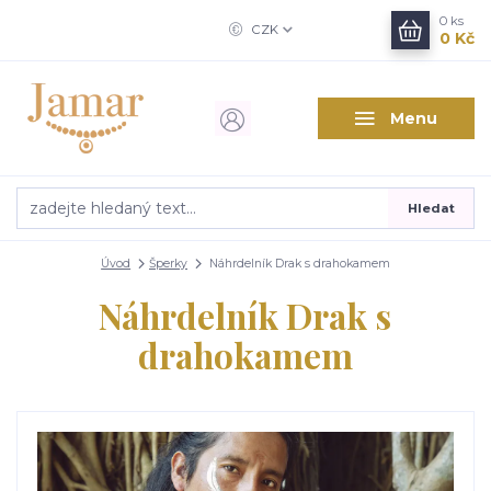
0
ks
CZK
0 Kč
Menu
Hledat
Úvod
Šperky
Náhrdelník Drak s drahokamem
Náhrdelník Drak s
drahokamem