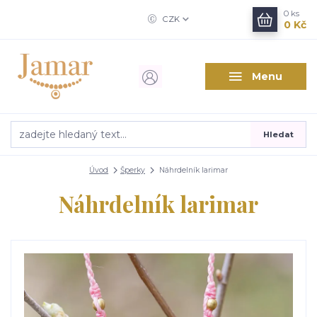
0
ks
CZK
0 Kč
Menu
Hledat
Úvod
Šperky
Náhrdelník larimar
Náhrdelník larimar