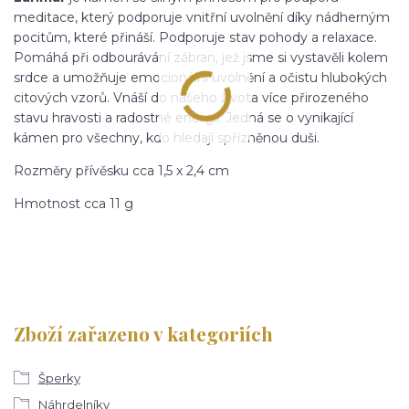
meditace, který podporuje vnitřní uvolnění díky nádherným
pocitům, které přináší. Podporuje stav pohody a relaxace.
Pomáhá při odbourávání zábran, jež jsme si vystavěli kolem
srdce a umožňuje emocionální uvolnění a očistu hlubokých
citových vzorů. Vnáší do našeho života více přirozeného
stavu hravosti a radostné energii. Jedná se o vynikající
kámen pro všechny, kdo hledají spřízněnou duši.
Rozměry přívěsku cca 1,5 x 2,4 cm
Hmotnost cca 11 g
Zboží zařazeno v kategoriích
Šperky
Náhrdelníky