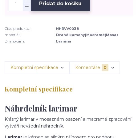
Přidat do košíku
Číslo produktu:
NHRVV0038
materiál:
Drahé kameny|Macramé|Mosaz
Drahokam:
Larimar
Kompletní specifikace
Komentáře
0
Kompletní specifikace
Náhrdelník larimar
Krásný larimar v mosazném osazení a macramé zpracování
vytváří nevšední náhrdelník.
Larimar
je kámen se silným přínosem pro podporu