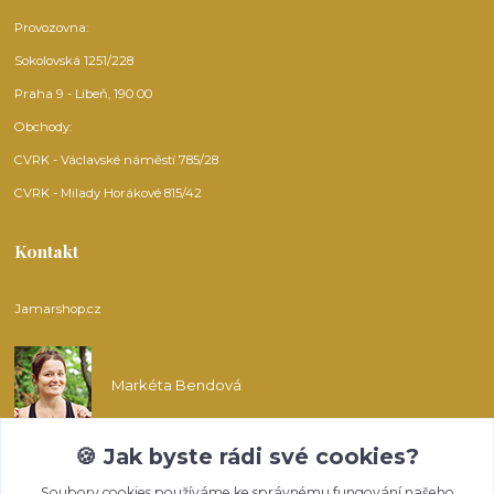
Provozovna:
Sokolovská 1251/228
Praha 9 - Libeň, 190 00
Obchody:
CVRK - Václavské náměstí 785/28
CVRK - Milady Horákové 815/42
Kontakt
Jamarshop.cz
Markéta Bendová
🍪 Jak byste rádi své cookies?
info@jamarshop.cz
Soubory cookies používáme ke správnému fungování našeho