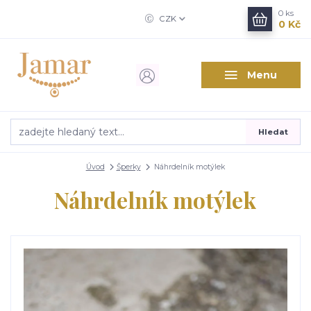
0
ks
CZK
0 Kč
Menu
Hledat
Úvod
Šperky
Náhrdelník motýlek
Náhrdelník motýlek