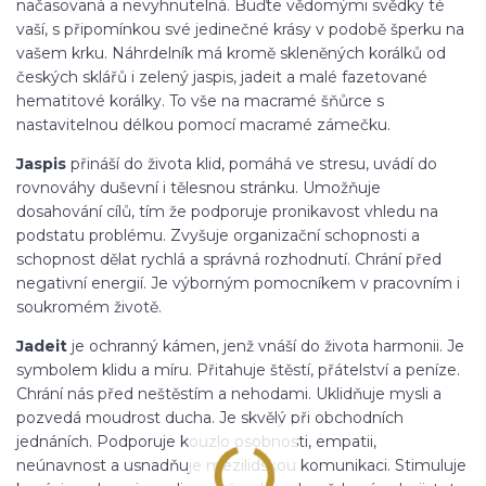
načasovaná a nevyhnutelná. Buďte vědomými svědky té
vaší, s připomínkou své jedinečné krásy v podobě šperku na
vašem krku. Náhrdelník má kromě skleněných korálků od
českých sklářů i zelený jaspis, jadeit a malé fazetované
hematitové korálky. To vše na macramé šňůrce s
nastavitelnou délkou pomocí macramé zámečku.
Jaspis
přináší do života klid, pomáhá ve stresu, uvádí do
rovnováhy duševní i tělesnou stránku. Umožňuje
dosahování cílů, tím že podporuje pronikavost vhledu na
podstatu problému. Zvyšuje organizační schopnosti a
schopnost dělat rychlá a správná rozhodnutí. Chrání před
negativní energií. Je výborným pomocníkem v pracovním i
soukromém životě.
Jadeit
je ochranný kámen, jenž vnáší do života harmonii. Je
symbolem klidu a míru. Přitahuje štěstí, přátelství a peníze.
Chrání nás před neštěstím a nehodami. Uklidňuje mysli a
pozvedá moudrost ducha. Je skvělý při obchodních
jednáních. Podporuje kouzlo osobnosti, empatii,
neúnavnost a usnadňuje mezilidskou komunikaci. Stimuluje