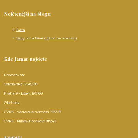
Nejčtenější na blogu
Bára
Why not a Bear? (Proč ne medvěd)
Kde Jamar najdete
Provozovna:
Sokolovská 1251/228
Praha 9 - Libeň, 190 00
Obchody:
CVRK - Václavské náměstí 785/28
CVRK - Milady Horákové 815/42
Kontakt