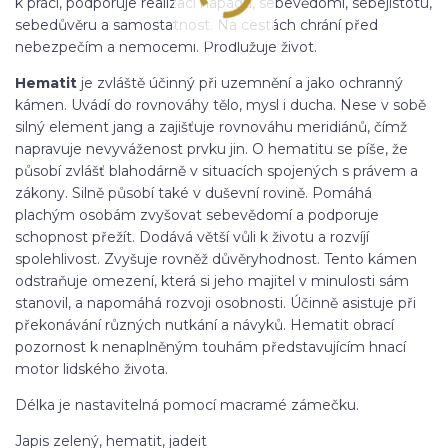
k práci, podporuje realizaci nápadů, sebevědomí, sebejistotu,
sebedůvěru a samostatnost. Na cestách chrání před
nebezpečím a nemocemi. Prodlužuje život.
Hematit
je zvláště účinný při uzemnění a jako ochranný
kámen. Uvádí do rovnováhy tělo, mysl i ducha. Nese v sobě
silný element jang a zajišťuje rovnováhu meridiánů, čímž
napravuje nevyváženost prvku jin. O hematitu se píše, že
působí zvlášť blahodárně v situacích spojených s právem a
zákony. Silně působí také v duševní rovině. Pomáhá
plachým osobám zvyšovat sebevědomí a podporuje
schopnost přežít. Dodává větší vůli k životu a rozvíjí
spolehlivost. Zvyšuje rovněž důvěryhodnost. Tento kámen
odstraňuje omezení, která si jeho majitel v minulosti sám
stanovil, a napomáhá rozvoji osobnosti. Účinně asistuje při
překonávání různých nutkání a návyků. Hematit obrací
pozornost k nenaplněným touhám představujícím hnací
motor lidského života.
Délka je nastavitelná pomocí macramé zámečku.
Japis zelený, hematit, jadeit