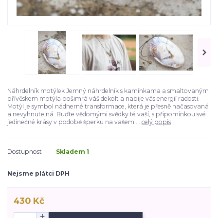
Náhrdelník motýlek Jemný náhrdelník s kamínkama a smaltovaným
přívěskem motýla pošimrá váš dekolt a nabije vás energií radosti.
Motýl je symbol nádherné transformace, která je přesně načasovaná
a nevyhnutelná. Buďte vědomými svědky té vaší, s připomínkou své
jedinečné krásy v podobě šperku na vašem ...
celý popis
Dostupnost
Skladem 1
Nejsme plátci DPH
430 Kč