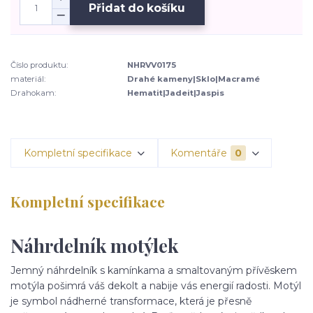
Přidat do košíku
Číslo produktu:
NHRVV0175
materiál:
Drahé kameny|Sklo|Macramé
Drahokam:
Hematit|Jadeit|Jaspis
Kompletní specifikace
Komentáře
0
Kompletní specifikace
Náhrdelník motýlek
Jemný náhrdelník s kamínkama a smaltovaným přívěskem
motýla pošimrá váš dekolt a nabije vás energií radosti. Motýl
je symbol nádherné transformace, která je přesně