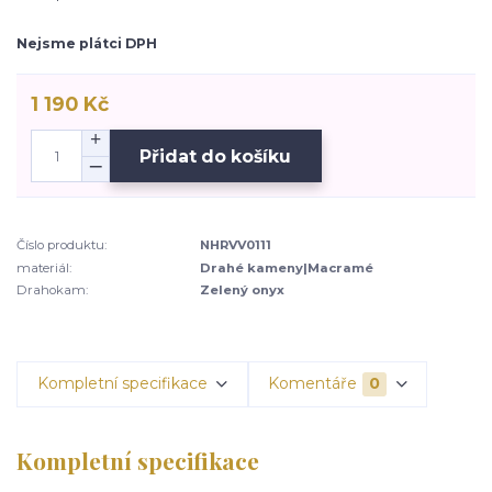
Nejsme plátci DPH
1 190 Kč
Přidat do košíku
Číslo produktu:
NHRVV0111
materiál:
Drahé kameny|Macramé
Drahokam:
Zelený onyx
Kompletní specifikace
Komentáře
0
Kompletní specifikace