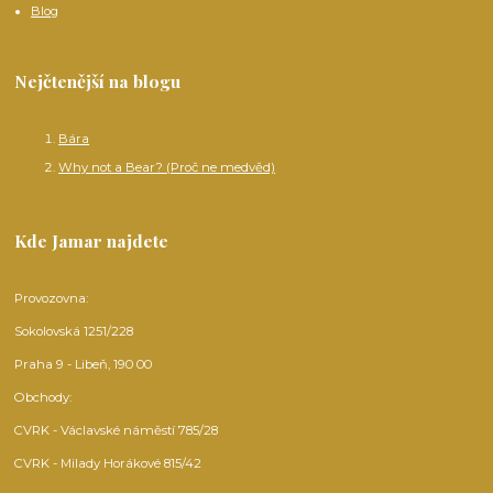
Blog
Nejčtenější na blogu
Bára
Why not a Bear? (Proč ne medvěd)
Kde Jamar najdete
Provozovna:
Sokolovská 1251/228
Praha 9 - Libeň, 190 00
Obchody:
CVRK - Václavské náměstí 785/28
CVRK - Milady Horákové 815/42