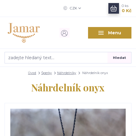
0
ks
CZK
0 Kč
Menu
Hledat
Úvod
Šperky
Náhrdelníky
Náhrdelník onyx
Náhrdelník onyx