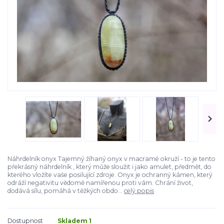
Náhrdelník onyx Tajemný žíhaný onyx v macramé okruží - to je tento
překrásný náhrdelník , který může sloužit i jako amulet, předmět, do
kterého vložíte vaše posilující zdroje. Onyx je ochranný kámen, který
odráží negativitu vědomě namířenou proti vám. Chrání život,
dodává sílu, pomáhá v těžkých obdo...
celý popis
Dostupnost
Skladem 1