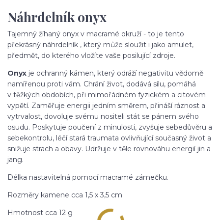
Náhrdelník onyx
Tajemný žíhaný onyx v macramé okruží - to je tento
překrásný náhrdelník , který může sloužit i jako amulet,
předmět, do kterého vložíte vaše posilující zdroje.
Onyx
je ochranný kámen, který odráží negativitu vědomě
namířenou proti vám. Chrání život, dodává sílu, pomáhá
v těžkých obdobích, při mimořádném fyzickém a citovém
vypětí. Zaměřuje energii jedním směrem, přináší ráznost a
vytrvalost, dovoluje svému nositeli stát se pánem svého
osudu. Poskytuje poučení z minulosti, zvyšuje sebedůvěru a
sebekontrolu, léčí stará traumata ovlivňující současný život a
snižuje strach a obavy. Udržuje v těle rovnováhu energií jin a
jang.
Délka nastavitelná pomocí macramé zámečku.
Rozměry kamene cca 1,5 x 3,5 cm
Hmotnost cca 12 g