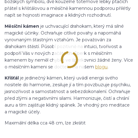
božských symbolů, dvě kouzelné totemové lebky ptačích
přátel s křišťálovou a měsíčně kamennou podporou přilétly
napít se hojnosti imaginace a klidných rozhodnutí.
Měsíční
kámen
je uchvacující drahokam, který má silné
magické účinky. Ochraňuje citlivé povahy a napomáhá
vyrovnaným šťastným vztahům. Je považován za
drahokam štěstí. Působí pozitivně na intuici, tvořivost a
podpoří Vás v nových začátcích. Šperk s měsíčním
kamenem by neměl chybět ve šperkovnici žádné ženy. Více
o měsíčním kameni se dočtete na našem
blogu
.
Křišťál
je jedinečný kámen, který uvádí energii svého
nositele do harmonie, zesiluje jí a tím povzbuzuje psychiku,
jasnozřivost a samostatnost a sebezdokonalení. Ochraňuje
před zlými a negativními silami. Harmonizuje, čistí a chrání
auru a tím zajišťuje klidný spánek. Je vhodný pro meditace
a magické účely.
Maximální délka cca 48 cm, lze zkrátit