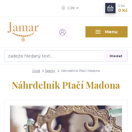
0
ks
CZK
0 Kč
Menu
Hledat
Úvod
Šperky
Náhrdelník Ptačí Madona
Náhrdelník Ptačí Madona