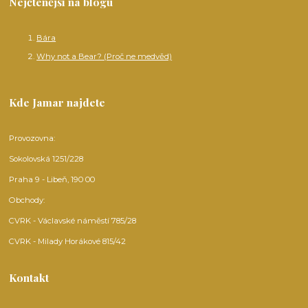
Nejčtenější na blogu
Bára
Why not a Bear? (Proč ne medvěd)
Kde Jamar najdete
Provozovna:
Sokolovská 1251/228
Praha 9 - Libeň, 190 00
Obchody:
CVRK - Václavské náměstí 785/28
CVRK - Milady Horákové 815/42
Kontakt