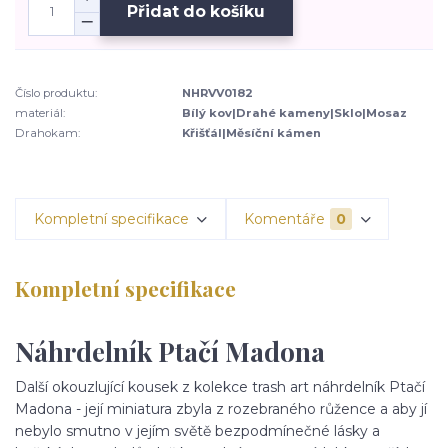
Přidat do košíku
Číslo produktu:
NHRVV0182
materiál:
Bílý kov|Drahé kameny|Sklo|Mosaz
Drahokam:
Křišťál|Měsíční kámen
Kompletní specifikace
Komentáře
0
Kompletní specifikace
Náhrdelník Ptačí Madona
Další okouzlující kousek z kolekce trash art náhrdelník Ptačí
Madona - její miniatura zbyla z rozebraného růžence a aby jí
nebylo smutno v jejím světě bezpodmínečné lásky a