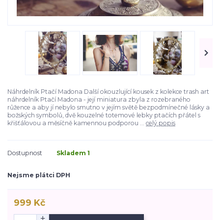
Náhrdelník Ptačí Madona Další okouzlující kousek z kolekce trash art
náhrdelník Ptačí Madona - její miniatura zbyla z rozebraného
růžence a aby jí nebylo smutno v jejím světě bezpodmínečné lásky a
božských symbolů, dvě kouzelné totemové lebky ptačích přátel s
křišťálovou a měsíčně kamennou podporou ...
celý popis
Dostupnost
Skladem 1
Nejsme plátci DPH
999 Kč