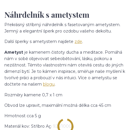
Náhrdelník s ametystem
Překrásný stříbrný náhrdelník s fasetovaným ametystem.
Jemný a elegantní šperk pro ozdobu vašeho dekoltu.
Další šperky s ametystem najdete
zde
.
Ametyst
je kamenem čistoty ducha a meditace. Pomáhá
nám v sobě objevovat sebeobětování, lásku, pokoru a
nezištnost. Těmito vlastnostmi nám otevírá cestu do jiných
dimenzí bytí. Je to kámen inspirace, směřuje naše myšlení k
tvořivé práci a probouzí v nás intuici. Více o ametystu se
dočtete na našem
blogu
.
Rozměry kamene 0,7 x 1 cm
Obvod lze upravit, maximální možná délka cca 45 cm
Hmotnost cca 5 g
Materiál kov: Stříbro Ag 925/1000