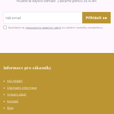
Můžete se kdykoli odhlásit. Zasíláme jednou za 14 dní.
Přihlásit se
Souhlasím se
zpracováním osobních údajů
za účelem rozesílky newsletteru.
Informace pro zákazníky
Můj příběh
Obchodní informace
Vrácení zboží
Kontakt
Blog