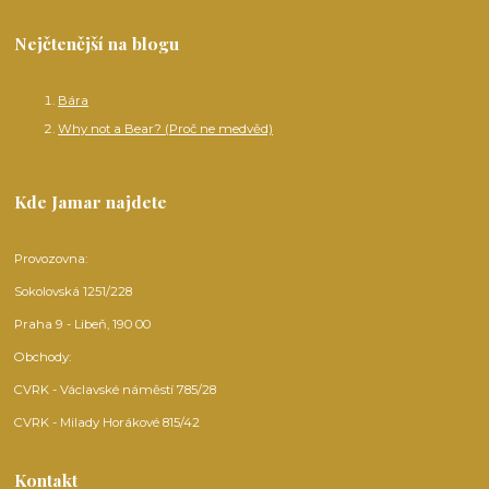
Nejčtenější na blogu
Bára
Why not a Bear? (Proč ne medvěd)
Kde Jamar najdete
Provozovna:
Sokolovská 1251/228
Praha 9 - Libeň, 190 00
Obchody:
CVRK - Václavské náměstí 785/28
CVRK - Milady Horákové 815/42
Kontakt