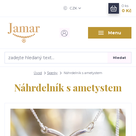
0
ks
CZK
0 Kč
Menu
Hledat
Úvod
Šperky
Náhrdelník s ametystem
Náhrdelník s ametystem