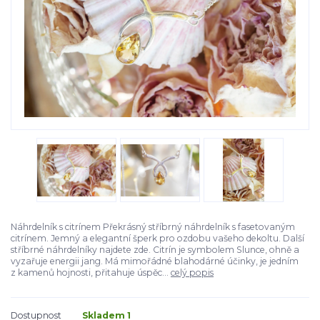
Náhrdelník s citrínem Překrásný stříbrný náhrdelník s fasetovaným
citrínem. Jemný a elegantní šperk pro ozdobu vašeho dekoltu. Další
stříbrné náhrdelníky najdete zde. Citrín je symbolem Slunce, ohně a
vyzařuje energii jang. Má mimořádné blahodárné účinky, je jedním
z kamenů hojnosti, přitahuje úspěc...
celý popis
Dostupnost
Skladem 1