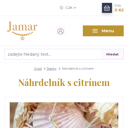
0
ks
CZK
0 Kč
Menu
Hledat
Úvod
Šperky
Náhrdelník s citrínem
Náhrdelník s citrínem