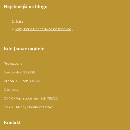
Nejčtenější na blogu
Bára
Why not a Bear? (Proč ne medvěd)
Kde Jamar najdete
Provozovna:
Sokolovská 1251/228
Praha 9 - Libeň, 190 00
Obchody:
CVRK - Václavské náměstí 785/28
CVRK - Milady Horákové 815/42
Kontakt