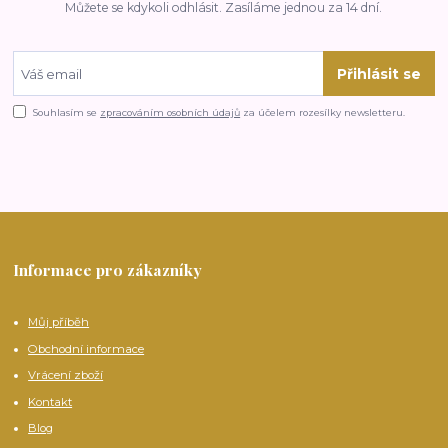
Můžete se kdykoli odhlásit. Zasíláme jednou za 14 dní.
Přihlásit se
Souhlasím se
zpracováním osobních údajů
za účelem rozesílky newsletteru.
Informace pro zákazníky
Můj příběh
Obchodní informace
Vrácení zboží
Kontakt
Blog