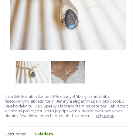
Náhrdelník s labradoritem Překrásný stříbrný náhrdelník s
fasetovaným labradoritem. Jemný a elegantní šperk pro ozdobu
vašeho dekoltu. Další šperky s labradoritem najdete zde. Labradorit
je vhodný pro bytost, která je připravená ukázat světu své skryté
hlubiny. Vynáší na povrch to, co před světem uk...
celý popis
Dostupnost
Skladem 1