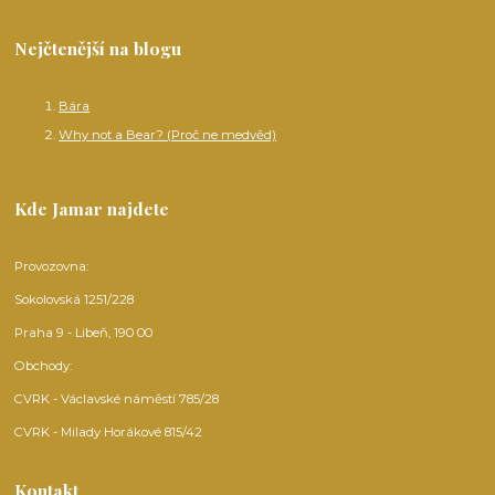
Nejčtenější na blogu
Bára
Why not a Bear? (Proč ne medvěd)
Kde Jamar najdete
Provozovna:
Sokolovská 1251/228
Praha 9 - Libeň, 190 00
Obchody:
CVRK - Václavské náměstí 785/28
CVRK - Milady Horákové 815/42
Kontakt