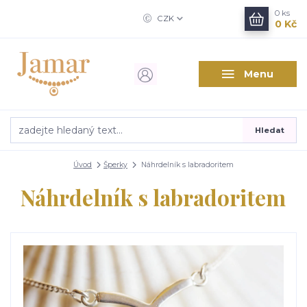
0
ks
CZK
0 Kč
Menu
Hledat
Úvod
Šperky
Náhrdelník s labradoritem
Náhrdelník s labradoritem