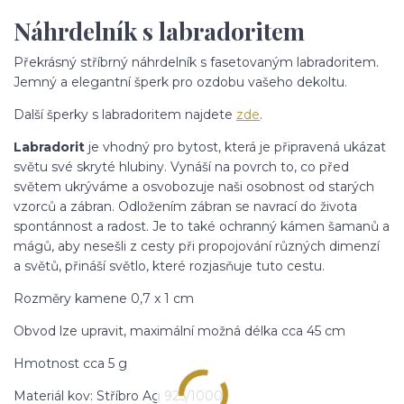
Náhrdelník s labradoritem
Překrásný stříbrný náhrdelník s fasetovaným labradoritem.
Jemný a elegantní šperk pro ozdobu vašeho dekoltu.
Další šperky s labradoritem najdete
zde
.
Labradorit
je vhodný pro bytost, která je připravená ukázat
světu své skryté hlubiny. Vynáší na povrch to, co před
světem ukrýváme a osvobozuje naši osobnost od starých
vzorců a zábran. Odložením zábran se navrací do života
spontánnost a radost. Je to také ochranný kámen šamanů a
mágů, aby nesešli z cesty při propojování různých dimenzí
a světů, přináší světlo, které rozjasňuje tuto cestu.
Rozměry kamene 0,7 x 1 cm
Obvod lze upravit, maximální možná délka cca 45 cm
Hmotnost cca 5 g
Materiál kov: Stříbro Ag 925/1000