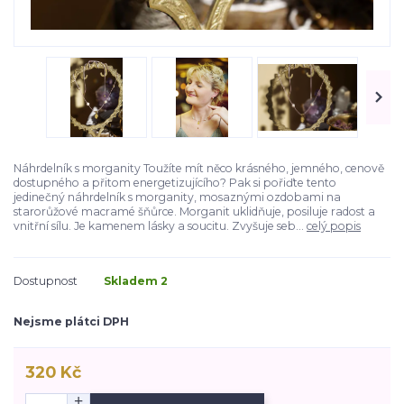
Náhrdelník s morganity Toužíte mít něco krásného, jemného, cenově
dostupného a přitom energetizujícího? Pak si pořiďte tento
jedinečný náhrdelník s morganity, mosaznými ozdobami na
starorůžové macramé šňůrce. Morganit uklidňuje, posiluje radost a
vnitřní sílu. Je kamenem lásky a soucitu. Zvyšuje seb...
celý popis
Dostupnost
Skladem 2
Nejsme plátci DPH
320 Kč