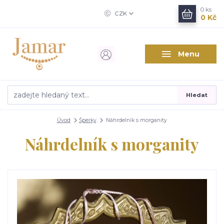
0
ks
CZK
0 Kč
Menu
Hledat
Úvod
Šperky
Náhrdelník s morganity
Náhrdelník s morganity