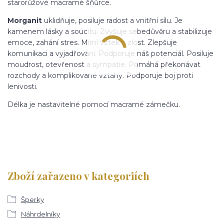
starorůžové macramé šňůrce.
Morganit
uklidňuje, posiluje radost a vnitřní sílu. Je
kamenem lásky a soucitu. Zvyšuje sebedůvěru a stabilizuje
emoce, zahání stres. Mírní vztek a zlost. Zlepšuje
komunikaci a vyjadřování. Podporuje náš potenciál. Posiluje
moudrost, otevřenost a sympatie. Pomáhá překonávat
rozchody a komplikované vztahy. Podporuje boj proti
lenivosti.
Délka je nastavitelné pomocí macramé zámečku.
Zboží zařazeno v kategoriích
Šperky
Náhrdelníky