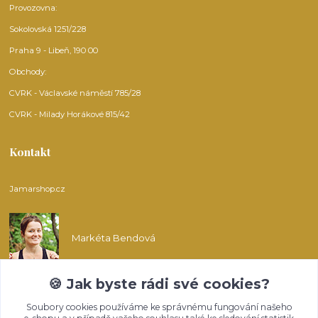
Provozovna:
Sokolovská 1251/228
Praha 9 - Libeň, 190 00
Obchody:
CVRK - Václavské náměstí 785/28
CVRK - Milady Horákové 815/42
Kontakt
Jamarshop.cz
Markéta Bendová
🍪 Jak byste rádi své cookies?
info@jamarshop.cz
Soubory cookies používáme ke správnému fungování našeho