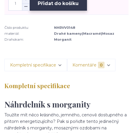
Přidat do košíku
Číslo produktu:
NHRVV0148
materiál:
Drahé kameny|Macramé|Mosaz
Drahokam:
Morganit
Kompletní specifikace
Komentáře
0
Kompletní specifikace
Náhrdelník s morganity
Toužíte mít něco krásného, jemného, cenově dostupného a
přitom energetizujícího? Pak si pořiďte tento jedinečný
náhrdelník s morganity, mosaznými ozdobami na