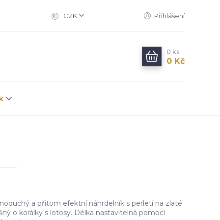
CZK
Přihlášení
0
ks
0 Kč
k
dnoduchý a přitom efektní náhrdelník s perletí na zlaté
ý o korálky s lotosy. Délka nastavitelná pomocí