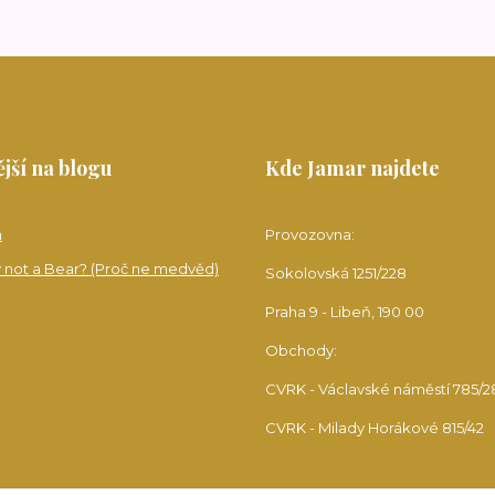
jší na blogu
Kde Jamar najdete
a
Provozovna:
 not a Bear? (Proč ne medvěd)
Sokolovská 1251/228
Praha 9 - Libeň, 190 00
Obchody:
CVRK - Václavské náměstí 785/2
CVRK - Milady Horákové 815/42