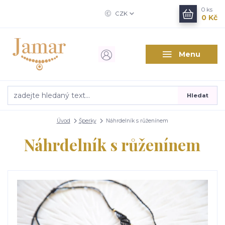
0
ks
CZK
0 Kč
Menu
Hledat
Úvod
Šperky
Náhrdelník s růženínem
Náhrdelník s růženínem