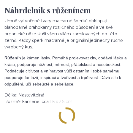
Náhrdelník s růženínem
Umně vytvořené tvary macramé šperků obklopují
blahodárné drahokamy rozličného působení a ve své
organické něze sluší všem vílám zamilovaných do této
země. Každý šperk macramé je originální jedinečný ručně
vyrobený kus.
Růženín
je kámen lásky. Pomáhá projevovat city, dodává lásku a
krásu, podporuje něžnost, mírnost, přátelskost a nesobeckost.
Podněcuje citlivost a vnímavost vůči ostatním i sobě samému,
podporuje fantazii, inspiraci a tvořivost a trpělivost. Dává sílu k
odpuštění, učí sebeúctě a sebelásce.
Délka: Nastavitelná
Rozměr kamene: cca 1,5 x 2,5 cm