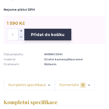
Nejsme plátci DPH
1 590 Kč
Přidat do košíku
Číslo produktu:
NHRMC0041
materiál:
Drahé kameny|Macramé
Drahokam:
Růženín
Kompletní specifikace
Komentáře
0
Kompletní specifikace