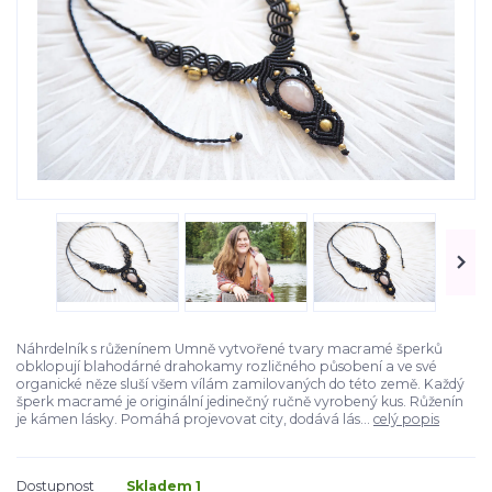
Náhrdelník s růženínem Umně vytvořené tvary macramé šperků
obklopují blahodárné drahokamy rozličného působení a ve své
organické něze sluší všem vílám zamilovaných do této země. Každý
šperk macramé je originální jedinečný ručně vyrobený kus. Růženín
je kámen lásky. Pomáhá projevovat city, dodává lás...
celý popis
Dostupnost
Skladem 1