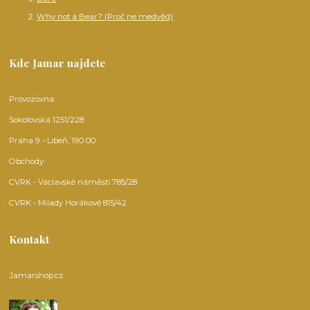
Why not a Bear? (Proč ne medvěd)
Kde Jamar najdete
Provozovna:
Sokolovská 1251/228
Praha 9 - Libeň, 190 00
Obchody:
CVRK - Václavské náměstí 785/28
CVRK - Milady Horákové 815/42
Kontakt
Jamarshop.cz