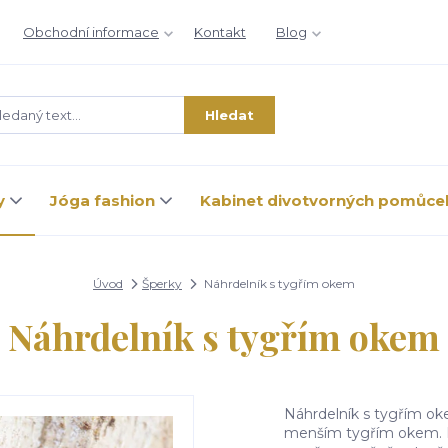
Obchodní informace
Kontakt
Blog
Hledat
y
Jóga fashion
Kabinet divotvorných pomůce
Úvod
Šperky
Náhrdelník s tygřím okem
Náhrdelník s tygřím okem
Náhrdelník s tygřím o
menším tygřím okem. 