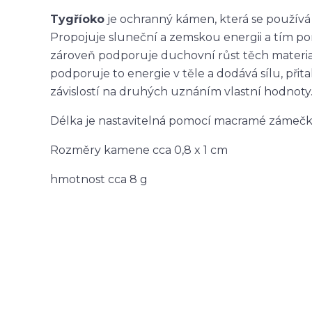
Tygří
oko
je ochranný kámen, která se používá
Propojuje sluneční a zemskou energii a tím pomáh
zároveň podporuje duchovní růst těch material
podporuje to energie v těle a dodává sílu, př
závislostí na druhých uznáním vlastní hodnoty.
Délka je nastavitelná pomocí macramé zámečk
Rozměry kamene cca 0,8 x 1 cm
hmotnost cca 8 g