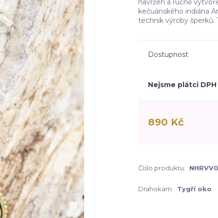
navržen a ručně vytvoře
kečuánského indiána Ar
technik výroby šperků. T
Dostupnost
Nejsme plátci DPH
890 Kč
Číslo produktu:
NHRVV
Drahokam:
Tygří oko