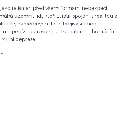
 jako talisman před všemi formami nebezpečí.
á uzemnit lidi, kteří ztratili spojení s realitou a
isticky zaměřených. Je to hřejivý kámen,
itahuje peníze a prosperitu. Pomáhá s odbouráním
 Mírní deprese.
u.