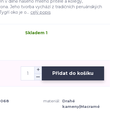
n v dílně našeho milého přítele a kolegy,
ona. Jeho tvorba vychází z tradičních peruánských
ygří oko je o...
celý popis
Skladem 1
Přidat do košíku
0068
materiál:
Drahé
kameny|Macramé