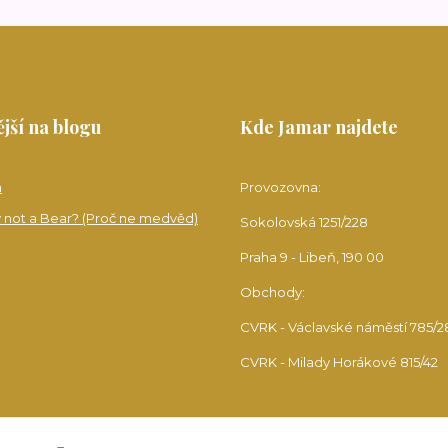
jší na blogu
Kde Jamar najdete
a
Provozovna:
 not a Bear? (Proč ne medvěd)
Sokolovská 1251/228
Praha 9 - Libeň, 190 00
Obchody:
CVRK - Václavské náměstí 785/2
CVRK - Milady Horákové 815/42