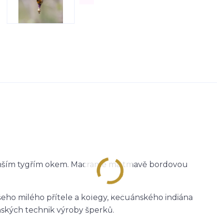
nším tygřím okem. Macramé má tmavě bordovou
šeho milého přítele a kolegy, kečuánského indiána
nských technik výroby šperků.