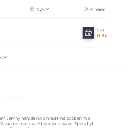
CZK
Přihlášení
0
ks
0 Kč
k
kem Jemný náhrdelník s macramé zdobením a
Macramé má tmavě bordovou barvu. Šperk byl