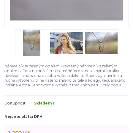
Náhrdelník se zeleným opálem Překrásný náhrdelník s zeleným
opálem z Peru na hnědé macramé šňůrce s mosaznými korálky.
Nevšední a nápadná ozdoba vašeho dekoltu. Šperk byl navržen a
ručně vytvořen v dílně našeho milého přítele a kolegy, kečuánského
indiána Arona. Jeho tvorba vychází z tradičních peru...
celý popis
Dostupnost
Skladem 1
Nejsme plátci DPH