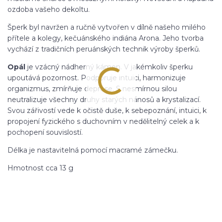
ozdoba vašeho dekoltu.
Šperk byl navržen a ručně vytvořen v dílně našeho milého
přítele a kolegy, kečuánského indiána Arona. Jeho tvorba
vychází z tradičních peruánských technik výroby šperků.
Opál
je vzácný nádherný kámen. V jakémkoliv šperku
upoutává pozornost. Podporuje intuici, harmonizuje
organizmus, zmírňuje deprese. S nesmírnou silou
neutralizuje všechny druhy starých nánosů a krystalizací.
Svou zářivostí vede k očistě duše, k sebepoznání, intuici, k
propojení fyzického s duchovním v nedělitelný celek a k
pochopení souvislostí.
Délka je nastavitelná pomocí macramé zámečku.
Hmotnost cca 13 g