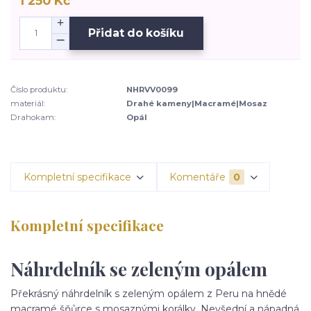
1 250 Kč
Přidat do košíku
Číslo produktu:
NHRVV0099
materiál:
Drahé kameny|Macramé|Mosaz
Drahokam:
Opál
Kompletní specifikace
Komentáře
0
Kompletní specifikace
Náhrdelník se zeleným opálem
Překrásný náhrdelník s zeleným opálem z Peru na hnědé
macramé šňůrce s mosaznými korálky. Nevšední a nápadná