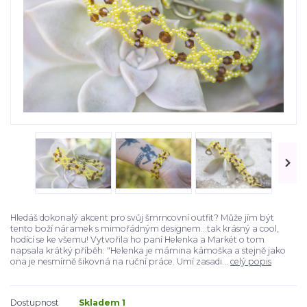
Hledáš dokonalý akcent pro svůj šmrncovní outfit? Může jím být
tento boží náramek s mimořádným designem...tak krásný a cool,
hodící se ke všemu! Vytvořila ho paní Helenka a Markét o tom
napsala krátký příběh: "Helenka je mámina kámoška a stejně jako
ona je nesmírně šikovná na ruční práce. Umí zasadi...
celý popis
Dostupnost
Skladem 1