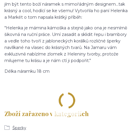
jím být tento boží náramek s mimořádným designem...tak
krásný a cool, hodící se ke všemu! Vytvořila ho paní Helenka
a Markét o tom napsala krátký příběh:
"Helenka je mámina kámoška a stejně jako ona je nesmírně
šikovná na ruční práce. Umí zasadit a sklidit řepu i brambory
a vedle toho tvoří z jabloneckých korálků rozličné šperky
navlíkané na vlasec do krásných tvarů. Na Jamaru vám
exkluzivně nabízíme zlomek z Heleniny tvorby, protože
milujeme tu krásu a je nám ctí ji podpořit."
Délka náramku 18 cm
Zboží zařazeno v kategoriích
Šperky