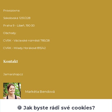
Provozovna:
Sokolovská 1251/228
Praha 9 - Libeň, 190 00
Obchody:
CVRK - Václavské náměstí 785/28
CVRK - Milady Horákové 815/42
Kontakt
Jamarshop.cz
Markéta Bendová
🍪 Jak byste rádi své cookies?
info@jamarshop.cz