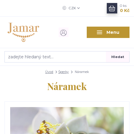
0
ks
CZK
0 Kč
Menu
Hledat
Úvod
Šperky
Náramek
Náramek