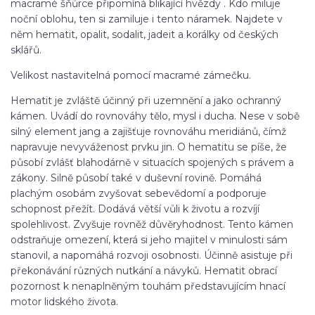
macramé šňůrce připomíná blikající hvězdy . Kdo miluje
noční oblohu, ten si zamiluje i tento náramek. Najdete v
něm hematit, opalit, sodalit, jadeit a korálky od českých
sklářů.
Velikost nastavitelná pomocí macramé zámečku.
Hematit je zvláště účinný při uzemnění a jako ochranný
kámen. Uvádí do rovnováhy tělo, mysl i ducha. Nese v sobě
silný element jang a zajišťuje rovnováhu meridiánů, čímž
napravuje nevyváženost prvku jin. O hematitu se píše, že
působí zvlášť blahodárně v situacích spojených s právem a
zákony. Silně působí také v duševní rovině. Pomáhá
plachým osobám zvyšovat sebevědomí a podporuje
schopnost přežít. Dodává větší vůli k životu a rozvíjí
spolehlivost. Zvyšuje rovněž důvěryhodnost. Tento kámen
odstraňuje omezení, která si jeho majitel v minulosti sám
stanovil, a napomáhá rozvoji osobnosti. Účinně asistuje při
překonávání různých nutkání a návyků. Hematit obrací
pozornost k nenaplněným touhám představujícím hnací
motor lidského života.