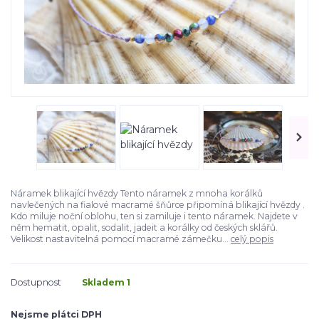
Náramek blikající hvězdy Tento náramek z mnoha korálků
navlečených na fialové macramé šňůrce připomíná blikající hvězdy .
Kdo miluje noční oblohu, ten si zamiluje i tento náramek. Najdete v
něm hematit, opalit, sodalit, jadeit a korálky od českých sklářů.
Velikost nastavitelná pomocí macramé zámečku...
celý popis
Dostupnost
Skladem 1
Nejsme plátci DPH