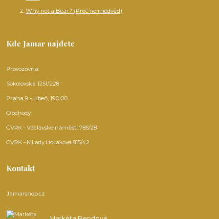
Why not a Bear? (Proč ne medvěd)
Kde Jamar najdete
Provozovna:
Sokolovská 1251/228
Praha 9 - Libeň, 190 00
Obchody:
CVRK - Václavské náměstí 785/28
CVRK - Milady Horákové 815/42
Kontakt
Jamarshop.cz
Markéta Bendová