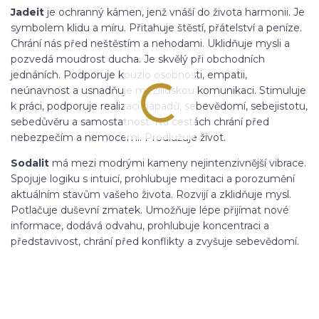
Jadeit
je ochranný kámen, jenž vnáší do života harmonii. Je
symbolem klidu a míru. Přitahuje štěstí, přátelství a peníze.
Chrání nás před neštěstím a nehodami. Uklidňuje mysli a
pozvedá moudrost ducha. Je skvělý při obchodních
jednáních. Podporuje kouzlo osobnosti, empatii,
neúnavnost a usnadňuje mezilidskou komunikaci. Stimuluje
k práci, podporuje realizaci nápadů, sebevědomí, sebejistotu,
sebedůvěru a samostatnost. Na cestách chrání před
nebezpečím a nemocemi. Prodlužuje život.
Sodalit
má mezi modrými kameny nejintenzivnější vibrace.
Spojuje logiku s intuicí, prohlubuje meditaci a porozumění
aktuálním stavům vašeho života. Rozvijí a zklidňuje mysl.
Potlačuje duševní zmatek. Umožňuje lépe přijímat nové
informace, dodává odvahu, prohlubuje koncentraci a
představivost, chrání před konflikty a zvyšuje sebevědomí.