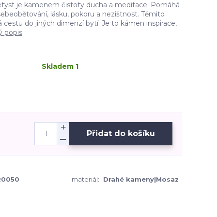
metyst je kamenem čistoty ducha a meditace. Pomáhá
ebeobětování, lásku, pokoru a nezištnost. Těmito
 cestu do jiných dimenzí bytí. Je to kámen inspirace,
ý popis
Skladem 1
Přidat do košíku
R0050
materiál:
Drahé kameny|Mosaz