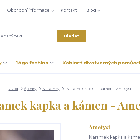
Obchodní informace
Kontakt
Blog
Hledat
y
Jóga fashion
Kabinet divotvorných pomůce
Úvod
Šperky
Náramky
Náramek kapka a kámen - Ametyst
amek kapka a kámen - Ame
Ametyst
Náramek kapka a káme