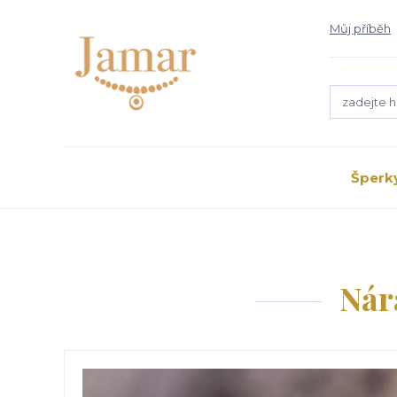
Můj příběh
Šperk
Nár