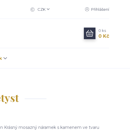
CZK
Přihlášení
0
ks
0 Kč
k
tyst
n Krásný mosazný náramek s kamenem ve tvaru