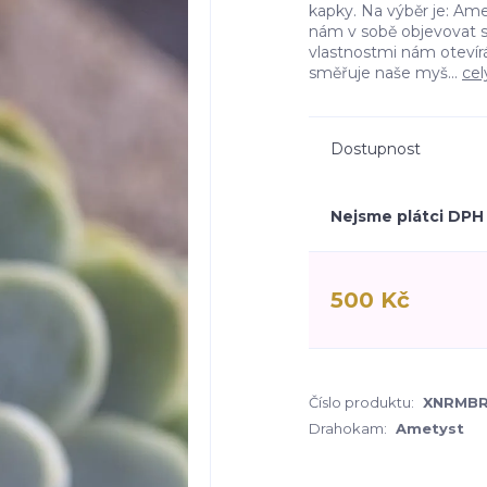
kapky. Na výběr je: A
nám v sobě objevovat s
vlastnostmi nám otevírá
směřuje naše myš...
cel
Dostupnost
Nejsme plátci DPH
500 Kč
Číslo produktu:
XNRMB
Drahokam:
Ametyst