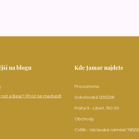
jší na blogu
Kde Jamar najdete
a
Provozovna:
 not a Bear? (Proč ne medvěd)
Sokolovská 1251/228
Praha 9 - Libeň, 190 00
Obchody:
CVRK - Václavské náměstí 785/2