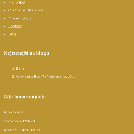
Můj příběh
Obchodní informace
Vrácení zboží
Kontakt
Blog
Nejčtenější na blogu
Bára
Why not a Bear? (Proč ne medvěd)
Kde Jamar najdete
Provozovna:
Sokolovská 1251/228
Praha 9 - Libeň, 190 00