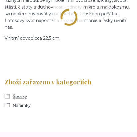
různých národů. Je symbolem znovuzrození, krásy, života,
štěstí, čistoty a duchovnosti, jednoty mikro a makrokosmu,
symbolem rovnováhy mužského a ženského počátku.
Lotosový květ napomáhá zrození harmonie a lásky uvnitř
nás.
Vnitřní obvod cca 22,5 cm.
Zboží zařazeno v kategoriích
Šperky
Náramky