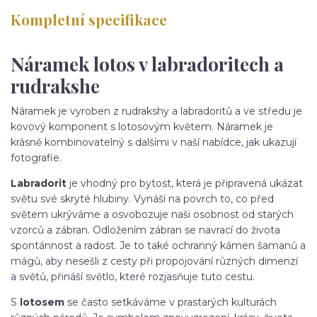
Kompletní specifikace
Náramek lotos v labradoritech a
rudrakshe
Náramek je vyroben z rudrakshy a labradoritů a ve středu je
kovový komponent s lotosovým květem. Náramek je
krásně kombinovatelný s dalšími v naší nabídce, jak ukazují
fotografie.
Labradorit
je vhodný pro bytost, která je připravená ukázat
světu své skryté hlubiny. Vynáší na povrch to, co před
světem ukrýváme a osvobozuje naši osobnost od starých
vzorců a zábran. Odložením zábran se navrací do života
spontánnost a radost. Je to také ochranný kámen šamanů a
mágů, aby nesešli z cesty při propojování různých dimenzí
a světů, přináší světlo, které rozjasňuje tuto cestu.
S
lotosem
se často setkáváme v prastarých kulturách