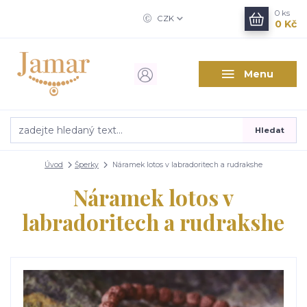
0
ks
CZK
0 Kč
Menu
Hledat
Úvod
Šperky
Náramek lotos v labradoritech a rudrakshe
Náramek lotos v
labradoritech a rudrakshe