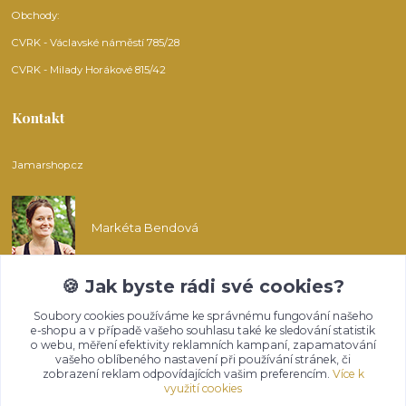
Obchody:
CVRK - Václavské náměstí 785/28
CVRK - Milady Horákové 815/42
Kontakt
Jamarshop.cz
Markéta Bendová
🍪 Jak byste rádi své cookies?
info@jamarshop.cz
Soubory cookies používáme ke správnému fungování našeho
e-shopu a v případě vašeho souhlasu také ke sledování statistik
o webu, měření efektivity reklamních kampaní, zapamatování
vašeho oblíbeného nastavení při používání stránek, či
zobrazení reklam odpovídajících vašim preferencím.
Více k
využití cookies