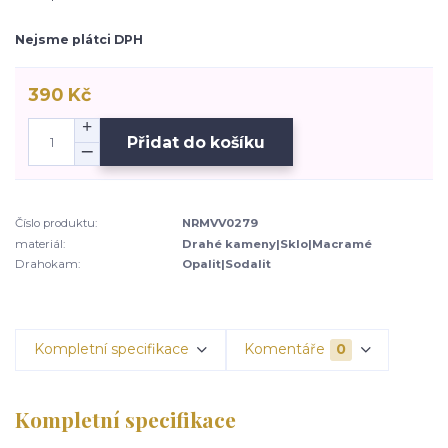
Nejsme plátci DPH
390 Kč
Přidat do košíku
Číslo produktu:
NRMVV0279
materiál:
Drahé kameny|Sklo|Macramé
Drahokam:
Opalit|Sodalit
Kompletní specifikace
Komentáře
0
Kompletní specifikace