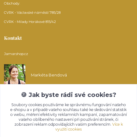
Obchody:
CVRK - Václavské náměstí 785/28
CVRK - Milady Horákové 815/42
Kontakt
Jamarshop.cz
Markéta Bendová
🍪 Jak byste rádi své cookies?
info@jamarshop.cz
Soubory cookies používáme ke správnému fungování našeho
e-shopu a v případě vašeho souhlasu také ke sledování statistik
o webu, měření efektivity reklamních kampaní, zapamatování
vašeho oblíbeného nastavení při používání stránek, či
zobrazení reklam odpovídajících vašim preferencím.
Více k
využití cookies