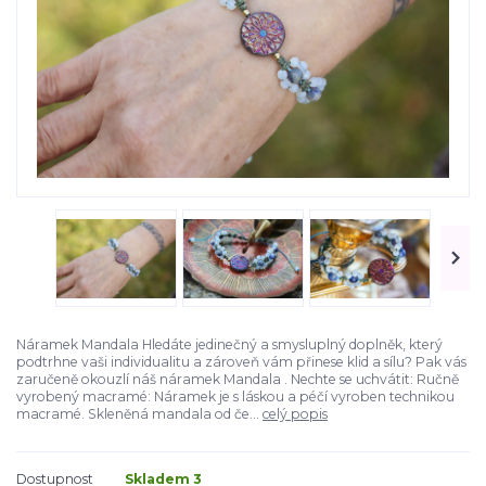
Náramek Mandala Hledáte jedinečný a smysluplný doplněk, který
podtrhne vaši individualitu a zároveň vám přinese klid a sílu? Pak vás
zaručeně okouzlí náš náramek Mandala . Nechte se uchvátit: Ručně
vyrobený macramé: Náramek je s láskou a péčí vyroben technikou
macramé. Skleněná mandala od če...
celý popis
Dostupnost
Skladem 3