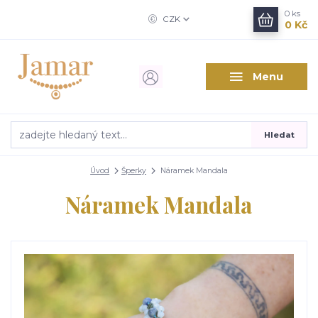
0
ks
CZK
0 Kč
Menu
Hledat
Úvod
Šperky
Náramek Mandala
Náramek Mandala