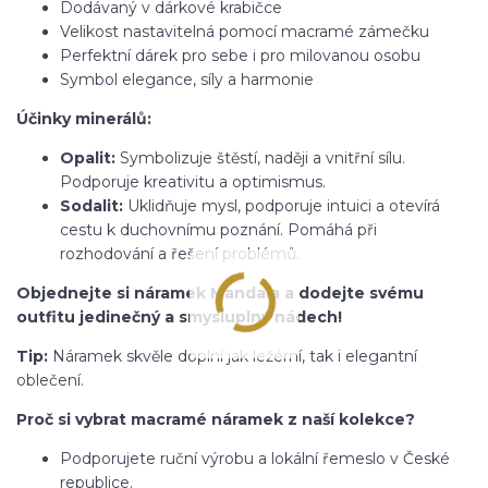
Dodávaný v dárkové krabičce
Velikost nastavitelná pomocí macramé zámečku
Perfektní dárek pro sebe i pro milovanou osobu
Symbol elegance, síly a harmonie
Účinky minerálů:
Opalit:
Symbolizuje štěstí, naději a vnitřní sílu.
Podporuje kreativitu a optimismus.
Sodalit:
Uklidňuje mysl, podporuje intuici a otevírá
cestu k duchovnímu poznání. Pomáhá při
rozhodování a řešení problémů.
Objednejte si náramek Mandala a dodejte svému
outfitu jedinečný a smysluplný nádech!
Tip:
Náramek skvěle doplní jak ležérní, tak i elegantní
oblečení.
Proč si vybrat macramé náramek z naší kolekce?
Podporujete ruční výrobu a lokální řemeslo v České
republice.