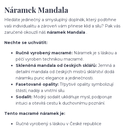
Náramek Mandala
Hledáte jedinečný a smysluplný doplněk, který podtrhne
vaši individualitu a zároveň vám přinese klid a sílu? Pak vás
zaručeně okouzlí náš
náramek Mandala
.
Nechte se uchvátit:
Ručně vyrobený macramé:
Náramek je s láskou a
péčí vyroben technikou macramé.
Skleněná mandala od českých sklářů:
Jemná a
detailní mandala od českých mistrů sklářství dodá
náramku punc elegance a jedinečnosti.
Fasetované opality:
Třpytivé opality symbolizují
štěstí, naději a vnitřní sílu.
Sodalit:
Modrý sodalit uklidňuje mysl, podporuje
intuici a otevírá cestu k duchovnímu poznání.
Tento macramé náramek je:
Ručně vyrobený s láskou v České republice