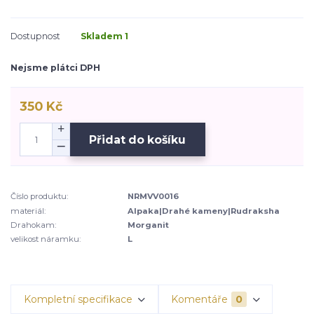
Dostupnost
Skladem 1
Nejsme plátci DPH
350 Kč
Přidat do košíku
Číslo produktu:
NRMVV0016
materiál:
Alpaka|Drahé kameny|Rudraksha
Drahokam:
Morganit
velikost náramku:
L
Kompletní specifikace
Komentáře
0