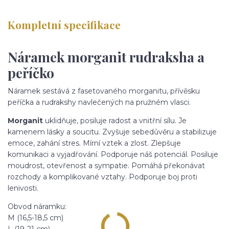
Kompletní specifikace
Náramek morganit rudraksha a
peříčko
Náramek sestává z fasetovaného morganitu, přívěsku
peříčka a rudrakshy navlečených na pružném vlasci.
Morganit
uklidňuje, posiluje radost a vnitřní sílu. Je
kamenem lásky a soucitu. Zvyšuje sebedůvěru a stabilizuje
emoce, zahání stres. Mírní vztek a zlost. Zlepšuje
komunikaci a vyjadřování. Podporuje náš potenciál. Posiluje
moudrost, otevřenost a sympatie. Pomáhá překonávat
rozchody a komplikované vztahy. Podporuje boj proti
lenivosti.
Obvod náramku:
M (16,5-18,5 cm)
L (19-21 cm)