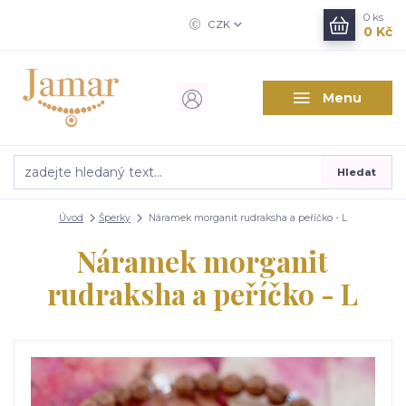
0
ks
CZK
0 Kč
Menu
Hledat
Úvod
Šperky
Náramek morganit rudraksha a peříčko - L
Náramek morganit
rudraksha a peříčko - L