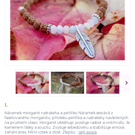
L
Náramek morganit rudraksha a peříčko Náramek sestává z
fasetovaného morganitu, přívěsku peříčka a rudrakshy navlečených
na pružném vlasci. Morganit uklidňuje, posiluje radost a vnitřní sílu. Je
kamenem lásky a soucitu. Zvyšuje sebedůvěru a stabilizuje emoce,
zahání stres. Mírní vztek a zlost. Zlepšu...
celý popis