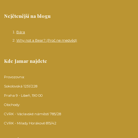
Nejčtenější na blogu
Bára
Why not a Bear? (Proč ne medvěd)
Kde Jamar najdete
Provozovna:
Sokolovská 1251/228
Praha 9 - Libeň, 190 00
Obchody:
CVRK - Václavské náměstí 785/28
CVRK - Milady Horákové 815/42