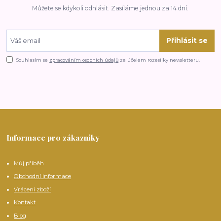
Můžete se kdykoli odhlásit. Zasíláme jednou za 14 dní.
Přihlásit se
Souhlasím se
zpracováním osobních údajů
za účelem rozesílky newsletteru.
Informace pro zákazníky
Můj příběh
Obchodní informace
Vrácení zboží
Kontakt
Blog