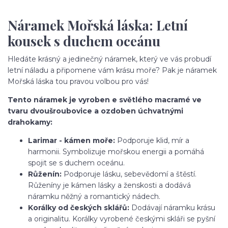
Náramek Mořská láska: Letní
kousek s duchem oceánu
Hledáte krásný a jedinečný náramek, který ve vás probudí
letní náladu a připomene vám krásu moře? Pak je náramek
Mořská láska tou pravou volbou pro vás!
Tento náramek je vyroben e světlého macramé ve
tvaru dvoušroubovice a ozdoben úchvatnými
drahokamy:
Larimar - kámen moře:
Podporuje klid, mír a
harmonii. Symbolizuje mořskou energii a pomáhá
spojit se s duchem oceánu.
Růženín:
Podporuje lásku, sebevědomí a štěstí.
Růženíny je kámen lásky a ženskosti a dodává
náramku něžný a romantický nádech.
Korálky od českých sklářů:
Dodávají náramku krásu
a originalitu. Korálky vyrobené českými skláři se pyšní