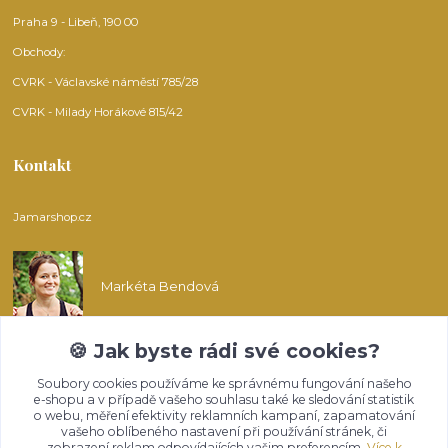
Praha 9 - Libeň, 190 00
Obchody:
CVRK - Václavské náměstí 785/28
CVRK - Milady Horákové 815/42
Kontakt
Jamarshop.cz
Markéta Bendová
🍪 Jak byste rádi své cookies?
info@jamarshop.cz
Soubory cookies používáme ke správnému fungování našeho
e-shopu a v případě vašeho souhlasu také ke sledování statistik
o webu, měření efektivity reklamních kampaní, zapamatování
vašeho oblíbeného nastavení při používání stránek, či
zobrazení reklam odpovídajících vašim preferencím.
Více k