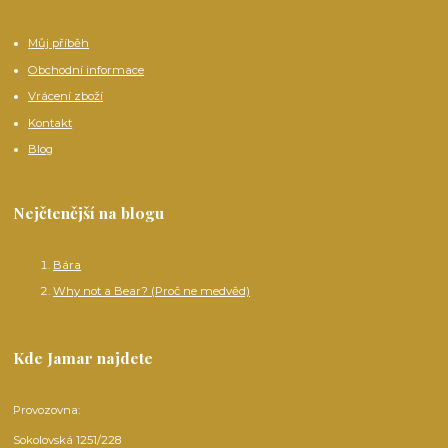
Můj příběh
Obchodní informace
Vrácení zboží
Kontakt
Blog
Nejčtenější na blogu
Bára
Why not a Bear? (Proč ne medvěd)
Kde Jamar najdete
Provozovna:
Sokolovská 1251/228