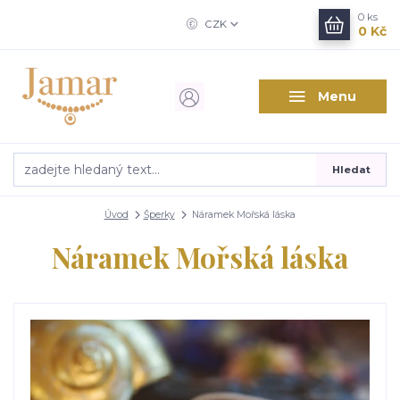
0
ks
CZK
0 Kč
Menu
Hledat
Úvod
Šperky
Náramek Mořská láska
Náramek Mořská láska