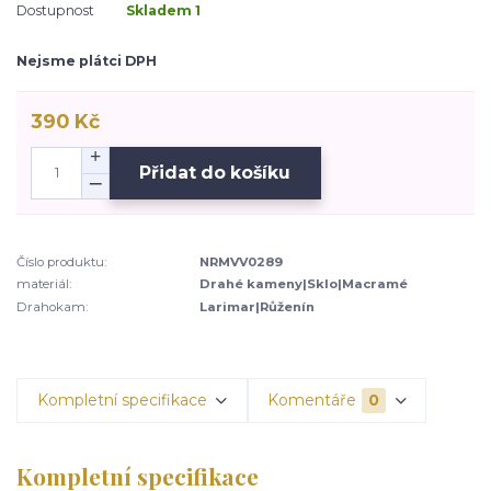
Dostupnost
Skladem 1
Nejsme plátci DPH
390 Kč
Přidat do košíku
Číslo produktu:
NRMVV0289
materiál:
Drahé kameny|Sklo|Macramé
Drahokam:
Larimar|Růženín
Kompletní specifikace
Komentáře
0
Kompletní specifikace