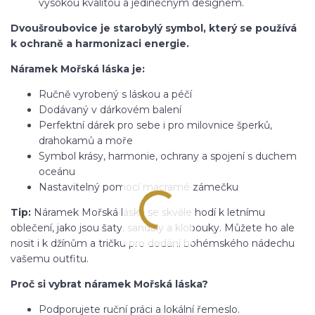
vysokou kvalitou a jedinečným designem.
Dvoušroubovice je starobylý symbol, který se používá
k ochraně a harmonizaci energie.
Náramek Mořská láska je:
Ručně vyrobený s láskou a péčí
Dodávaný v dárkovém balení
Perfektní dárek pro sebe i pro milovnice šperků,
drahokamů a moře
Symbol krásy, harmonie, ochrany a spojení s duchem
oceánu
Nastavitelný pomocí macramé zámečku
Tip:
Náramek Mořská láska se skvěle hodí k letnímu
oblečení, jako jsou šaty, sandály a klobouky. Můžete ho ale
nosit i k džínům a tričku pro dodání bohémského nádechu
vašemu outfitu.
Proč si vybrat náramek Mořská láska?
Podporujete ruční práci a lokální řemeslo.