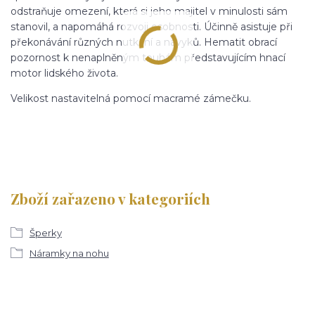
odstraňuje omezení, která si jeho majitel v minulosti sám
stanovil, a napomáhá rozvoji osobnosti. Účinně asistuje při
překonávání různých nutkání a návyků. Hematit obrací
pozornost k nenaplněným touhám představujícím hnací
motor lidského života.
Velikost nastavitelná pomocí macramé zámečku.
Zboží zařazeno v kategoriích
Šperky
Náramky na nohu