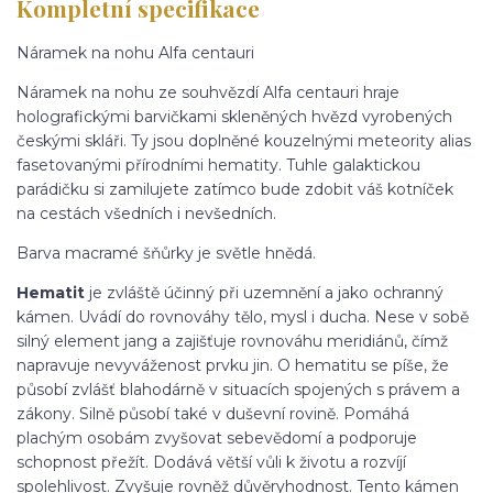
Kompletní specifikace
Náramek na nohu Alfa centauri
Náramek na nohu ze souhvězdí Alfa centauri hraje
holografickými barvičkami skleněných hvězd vyrobených
českými skláři. Ty jsou doplněné kouzelnými meteority alias
fasetovanými přírodními hematity. Tuhle galaktickou
parádičku si zamilujete zatímco bude zdobit váš kotníček
na cestách všedních i nevšedních.
Barva macramé šňůrky je světle hnědá.
Hematit
je zvláště účinný při uzemnění a jako ochranný
kámen. Uvádí do rovnováhy tělo, mysl i ducha. Nese v sobě
silný element jang a zajišťuje rovnováhu meridiánů, čímž
napravuje nevyváženost prvku jin. O hematitu se píše, že
působí zvlášť blahodárně v situacích spojených s právem a
zákony. Silně působí také v duševní rovině. Pomáhá
plachým osobám zvyšovat sebevědomí a podporuje
schopnost přežít. Dodává větší vůli k životu a rozvíjí
spolehlivost. Zvyšuje rovněž důvěryhodnost. Tento kámen