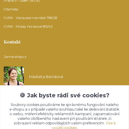
Praha 9 - Libeň, 190 00
Obchody:
CVRK - Václavské náměstí 785/28
CVRK - Milady Horákové 815/42
Kontakt
Jamarshop.cz
Markéta Bendová
🍪 Jak byste rádi své cookies?
info@jamarshop.cz
Soubory cookies používáme ke správnému fungování našeho
e-shopu a v případě vašeho souhlasu také ke sledování statistik
o webu, měření efektivity reklamních kampaní, zapamatování
vašeho oblíbeného nastavení při používání stránek, či
zobrazení reklam odpovídajících vašim preferencím.
Více k
využití cookies