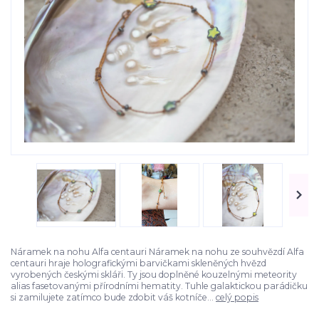
Náramek na nohu Alfa centauri Náramek na nohu ze souhvězdí Alfa
centauri hraje holografickými barvičkami skleněných hvězd
vyrobených českými skláři. Ty jsou doplněné kouzelnými meteority
alias fasetovanými přírodními hematity. Tuhle galaktickou parádičku
si zamilujete zatímco bude zdobit váš kotníče...
celý popis